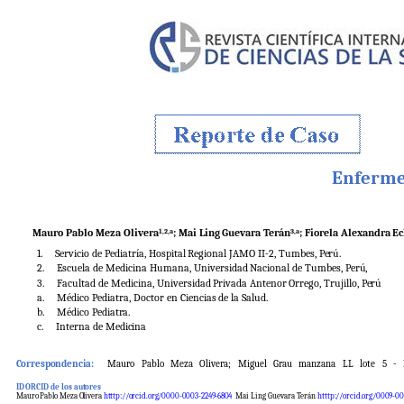
Enferm
Mauro
Pablo
Meza
Olivera
;
Mai
Ling
Guevara
Terán
;
Fiorela
Alexandra
Ec
1,2,a
3,a
1.
Servicio
de
Pediatría,
Hospital
Regional
JAMO
II-2,
Tumbes,
Perú.
2.
Escuela
de
Medicina
Humana,
Universidad
Nacional
de
Tumbes,
Perú,
3.
Facultad
de
Medicina,
Universidad
Privada
Antenor
Orrego,
Trujillo,
Perú
a.
Médico
Pediatra,
Doctor
en
Ciencias
de
la
Salud.
b.
Médico
Pediatra.
c.
Interna
de
Medicina
Correspondencia:
Mauro
Pablo
Meza
Olivera;
Miguel
Grau
manzana
LL
lote
5
-
ID
ORCID
de
los
autores
Mauro
Pablo
Meza
Olivera
htttp://orcid.org/0000-0003-2249-
6804
Mai Ling Guevara Terán
htttp://orcid.org/0009-00