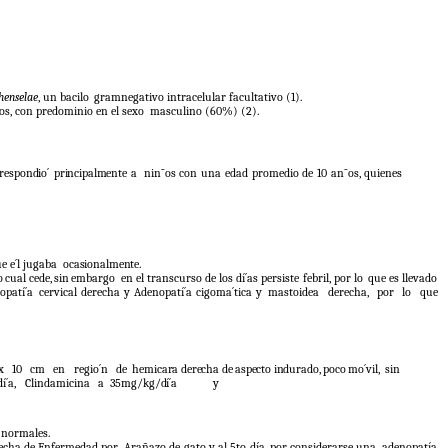
henselae
, un bacilo
gramnegativo intracelular facultativo (1).
os, con predominio en el sexo
masculino (60%) (2).
respondio´
principalmente
a
nin˜os
con
una
edad
promedio
de
10
an˜os,
quienes
e e´l jugaba
ocasionalmente.
o
cual
cede,
sin
embargo
en el transcurso de los dí´as persiste febril, por lo
que es llevado
opatí´a
cervical derecha y Adenopatí´a cigoma´tica y
mastoidea
derecha,
por
lo
que
x
10
cm
en
regio´n
de
hemicara
derecha
de
aspecto
indurado,
poco
mo´vil,
sin
í´a,
Clindamicina
a
35mg/kg/dí´a
y
 normales.
echa de Enfermedad por
Arañazo de gato y al 5to día, por considerarse una
adenopatía