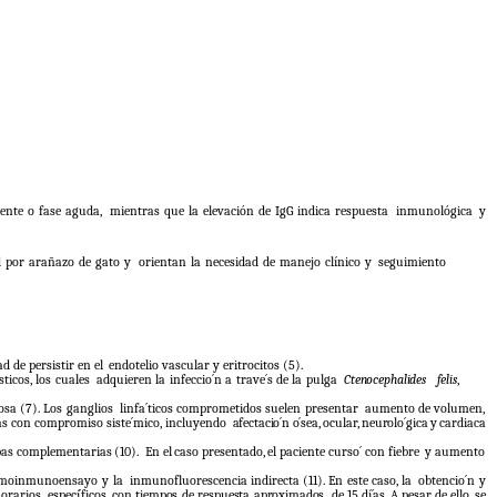
iente o fase aguda,
mientras que la elevación de IgG indica respuesta
inmunológica
y
 por arañazo de gato y
orientan la necesidad de manejo clínico y
seguimiento
d de persistir en el
endotelio vascular y eritrocitos (5).
ticos, los cuales
adquieren la infeccio´n a trave´s de la pulga
Ctenocephalides
felis
,
osa (7). Los ganglios
linfa´ticos comprometidos suelen presentar
aumento de volumen,
cas con compromiso siste´mico, incluyendo
afectacio´n
o´sea,
ocular,
neurolo´gica
y
cardiaca
bas
complementarias
(10).
En
el
caso
presentado,
el
paciente
curso´
con
fiebre
y aumento
zimoinmunoensayo y la
inmunofluorescencia
indirecta
(11).
En
este
caso,
la
obtencio´n
y
horarios
especí´ficos,
con
tiempos
de respuesta aproximados
de
15
dí´as.
A
pesar
de
ello,
se