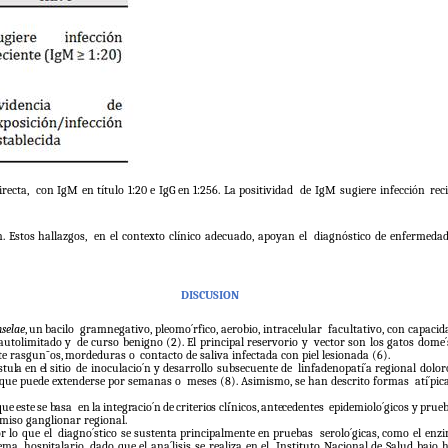
recta,
con
IgM
en
título
1:20
e
IgG
en
1:256.
La
positividad
de IgM sugiere infección rec
n.
Estos
hallazgos,
en el contexto clínico adecuado, apoyan el
diagnóstico de enfermedad
DISCUSION
selae
,
un
bacilo
gramnegativo, pleomo´rfico, aerobio, intracelular
facultativo, con capacida
autolimitado
y
de curso benigno (2). El principal reservorio y
vector son los gatos dome´s
te
rasgun˜os,
mordeduras
o
contacto de saliva infectada con piel lesionada (6).
stula
en
el
sitio
de inoculacio´n y desarrollo subsecuente de
linfadenopatí´a regional dolor
 que puede extenderse por semanas o
meses (8). Asimismo, se han descrito formas
atí´pi
que
este
se
basa
en
la
integracio´n
de
criterios
clí´nicos,
antecedentes
epidemiolo´gicos
y
prue
iso ganglionar regional.
or lo que el
diagno´stico
se
sustenta
principalmente
en
pruebas
serolo´gicas, como el en
tema
hospitalario, dado que el ana´lisis se realiza en el
Instituto Nacional de Salud bajo 