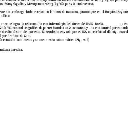
na
60mg/kg/día y Meropenem 40mg/kg/día por vía
endovenosa.
lae, sin
embargo, hubo retraso en la toma de muestra,
puesto que, en el Hospital Region
nálisis.
 once, se logra
la
teleconsulta
con
Infectología
Pediátrica
del
INSN
Breña,
quien
24 h VO, control ecográfico de partes blandas en 2
semanas,
y
una
cita
control
por
consult
e
decidió
el
alta
del paciente. El resultado enviado por el INS, se
recibió
al
día
siguiente
d
d
por
Arañazo
de
Gato.
bía remitido
totalmente
y
se
encontraba
asintomático
(Figura
2)
micara derecha.