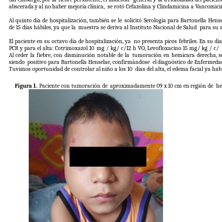
abscerada
y
al
no
haber
mejoría
clínica,
se rotó Cefazolina y Clindamicina a Vancomici
Al quinto día de hospitalización, también se le
solicitó Serología para Bartonella Hense
de 15 días hábiles, ya que la
muestra se deriva al Instituto Nacional de Salud
para su a
El paciente en su octavo día de hospitalización, ya
no presenta picos febriles. En su día
PCR y para el alta: Cotrimoxazol 10
mg / kg/ c/12 h VO, Levofloxacino 15 mg/ kg / c/
Al ceder la fiebre, con disminución notable de la
tumoración
en
hemicara
derecha,
s
siendo
positivo para Bartonella Henselae, confirmándose
el
diagnóstico
de
Enfermeda
Tuvimos oportunidad de controlar al
niño a los 10
días del alta, el edema facial ya ha
Figura 1.
Paciente con tumoración de
aproximadamente
09
x
10
cm
en
región
de
he