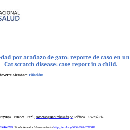
edad
por
arañazo
de
gato:
reporte
de
caso
en
u
Cat
scratch
disease:
case
report
in
a
child.
heverre
Alemán
Filiación:
2,c
Puyango,
Tumbes-
Perú.;
mmezao@untumbes.edu.pe,
Teléfono: +51972969712.
05-8341-7024
Fiorela
Alexandra
Echeverre
Alemán
htttp://orcid.org/0000-0002-0392-
3893