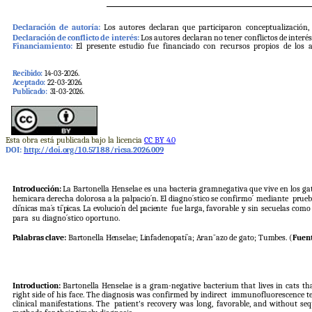
Declaración
de
autoría:
Los
autores
declaran
que
participaron
conceptualización,
Declaración
de
conflicto
de
interés:
Los
autores
declaran
no
tener
conflictos
de
interé
Financiamiento:
El
presente
estudio
fue
financiado
con
recursos
propios
de
los
Recibido:
14-03-
2026.
Aceptado:
22-03-
2026.
Publicado:
31-03-2026.
Esta
obra está
publicada
bajo
la
licencia
CC
BY
4.0
DOI:
http://doi.org/10.57188/ricsa.2026.009
Introducción:
La
Bartonella
Henselae
es
una
bacteria
gramnegativa
que
vive
en
los
ga
hemicara
derecha
dolorosa
a
la
palpacio´n.
El
diagno´stico
se
confirmo´
mediante
prue
clí´nicas ma´s tí´picas. La evolucio´n del paciente
fue larga, favorable y sin secuelas como 
para
su diagno´stico oportuno.
Palabras
clave:
Bartonella
Henselae;
Linfadenopatí´a;
Aran˜azo
de
gato;
Tumbes.
(
Fuent
Introduction:
Bartonella
Henselae
is
a
gram-negative
bacterium
that
lives
in
cats
th
right side of his face. The diagnosis was confirmed by indirect
immunofluorescence tes
clinical manifestations. The
patient's recovery was long, favorable, and without sequ