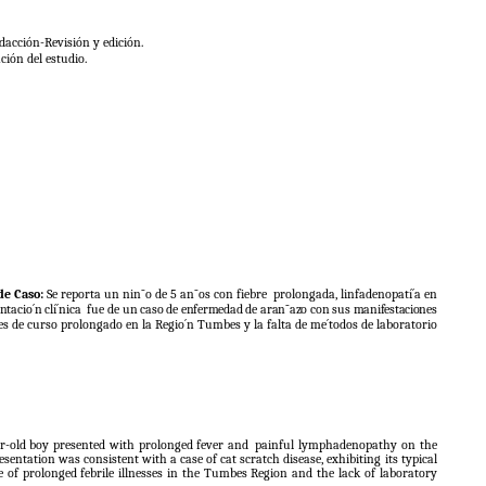
dacción-Revisión y edición.
ción del estudio.
de
Caso:
Se
reporta
un
nin˜o
de
5
an˜os
con
fiebre
prolongada,
linfadenopatí´a
en
ntacio´n
clí´nica
fue
de
un caso de enfermedad de
aran˜azo con sus manifestaciones
es
de
curso
prolongado
en
la
Regio´n
Tumbes
y
la
falta
de
me´todos
de
laboratorio
r-old boy presented with prolonged fever and
painful lymphadenopathy on the
esentation
was
consistent with a
case
of cat
scratch disease,
exhibiting its typical
e
of
prolonged
febrile
illnesses
in
the
Tumbes
Region
and
the
lack
of
laboratory