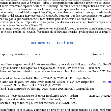
cencia indirecta para
B. henselae
(tabla 1), compatibles con infeccio´n reciente o en
curso.
d suele
resolverse esponta´neamente. El manejo
sintoma´tico
con
antipire´ticos,
antiinfla
r 5 dí´as) puede favorecer la
resolucio´n clí´nica, aunque no se
ha demostrado una
reduccio
n
tratamiento
antibio´tico especí´fico (13), se recomienda
considerar terapia antimicrob
ocular
o del sistema nervioso central (14). Cabe destacar
que las recomendaciones terape´
clí´nica,
por
lo
que
no
debe
ser
el
u´nico
criterio
para
la seleccio´n antibio´tica (15).
n
embargo,
ante
la
respuesta clí´nica parcial, se decidio´ escalar a
antibioticoterapia de 
condiciones favorables (Figura 2).
n la
integracio´n de la clí´nica, antecedentes
epidemiolo´gicos y me´todos complementarios,
 Este caso resalta la
elevada frecuencia de sí´ndromes febriles
prolongados
en
la
regio´n
REFERENCIAS
BIBLIOGRÁFICAS
c lupus
erythematosus.
Acta
Reumatol
aran˜azo
de
gato:
descripcio´n
de
un
caso
clí´nico
y
revisio´n
de
la literatura. Cienc Lat Rev C
e gato:
revisio´n
bibliogra´fica
a
propo´sito
de
un
caso.
Rev
Cientí´fica
(Ecuador).
lae
en
nin˜os
con
adenitis
regional
atendidos
en
un
hospital
nacional
del Peru´, 2012. R
nowledge.
Zoonoses Public Health. 2018;65(1):67-73.
doi:10.1111/zph.12404
r
aran˜azo de gato. Rev Cuba Invest Biome´d.
2016;35(3):294-299.
Disponible
en:
htt
h
disease?
Nurs
Health
Sci.
2025;27(4):e70243.
sland (FL):
StatPearls Publishing; 2025 [citado 2026 mar 29].
Disponible
en:
ia
en
un
hospital pedia´trico de tercer nivel. Arch Argent
Pediatr.
2023;121(1):e2022
gnosis of cat scratch disease. UpToDate
[Internet].
2025.
is
with
a
bright future. J Microbiol Methods.
2025;239:107296.
ies
infection
in cats: ABCD guidelines on prevention and
management.
J
Feline
Med
Sur