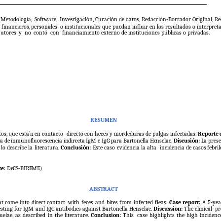
Metodología,
Software,
Investigación, Curación de datos, Redacción-Borrador Original, Re
s
financieros,
personales
o institucionales que puedan influir en los resultados o interpreta
autores
y
no
contó
con
financiamiento externo de instituciones públicas o privadas.
RESUMEN
tos,
que
esta´n
en
contacto
directo
con
heces
y
mordeduras
de
pulgas
infectadas.
Reporte
ba
de
inmunofluorescencia
indirecta
IgM
e
IgG
para
Bartonella
Henselae.
Discusión:
La
prese
lo describe la literatura.
Conclusión:
Este caso evidencia la alta
incidencia
de
casos
febril
e:
DeCS-BIREME)
ABSTRACT
at
come
into
direct
contact
with feces and bites from infected fleas.
Case report:
A 5-yea
ting for IgM and IgG antibodies against Bartonella Henselae.
Discussion:
The clinical
pr
elae, as described in the literature.
Conclusion:
This
case
highlights
the
high
incidenc