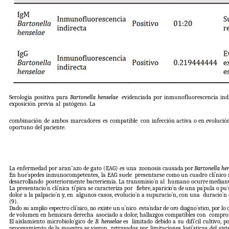
Serología positiva para
Bartonella henselae
evidenciada por inmunofluorescencia indi
exposición
previa
al
patógeno.
La
combinación de ambos marcadores es compatible
con
infección
activa
o
en
evolució
oportuno del paciente.
La enfermedad por aran˜azo de gato (EAG) es una
zoonosis
causada
por
Bartonella
hen
En hue´spedes inmunocompetentes, la EAG suele
presentarse
como
un
cuadro
clí´nico
desarrollando
posteriormente bacteriemia. La transmisio´n al
humano
ocurre
median
La presentacio´n clí´nica tí´pica se caracteriza por
fiebre,
aparicio´n
de
una
pa´pula
o
pu´
dolor a la palpacio´n y, en
algunos casos, evolucio´n a supuracio´n, con una
duracio´n
(9).
Dado
su
amplio
espectro
clí´nico,
no
existe
un
u´nico
esta´ndar
de
oro
diagno´stico,
por
lo
de volumen en hemicara derecha
asociado a dolor, hallazgos compatibles con
comprom
El aislamiento microbiolo´gico de
B. henselae
es
limitado debido a su difí´cil cultivo, p
procesamiento
de
la
muestra
se
vieron
retrasados por limitaciones logí´sticas del sis