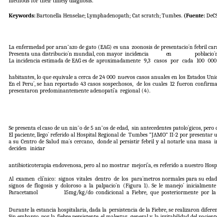
methods for their timely diagnosis.
Keywords:
Bartonella
Henselae;
Lymphadenopath;
Cat
scratch;
Tumbes.
(Fuente:
DeC
La enfermedad por aran˜azo de gato (EAG) es una
zoonosis de presentacio´n febril ca
Presenta una distribucio´n mundial, con mayor
incidencia
en
poblacio´
La incidencia estimada de EAG es de
aproximadamente
9,3
casos
por
cada
100
000
habitantes, lo que equivale a cerca de 24 000
nuevos casos anuales en los Estados Uni
En
el
Peru´,
se
han
reportado
43
casos
sospechosos,
de los cuales 12 fueron confirm
presentaron predominantemente adenopatí´a
regional
(4).
Se presenta el
caso de un nin˜o
de 5 an˜os
de edad,
sin antecedentes patolo´gicos, pero 
El paciente, llego´ referido al Hospital Regional de
Tumbes “JAMO” II-2 por presentar u
a su Centro de Salud ma´s cercano,
donde al persistir febril y al notarle una masa
i
deciden
iniciar
antibioticoterapia endovenosa, pero al no mostrar
mejorí´a, es referido a nuestro Hospi
Al
examen
clí´nico:
signos
vitales
dentro
de
los
para´metros normales para su edad,
signos
de
flogosis
y
doloroso
a
la
palpacio´n
(Figura
1).
Se
le
manejo´
inicialmente
Paracetamol
15mg/kg/do
condicional
a
Fiebre,
que
posteriormente
por
la
Durante la estancia hospitalaria, dada la
persistencia de la Fiebre, se realizaron difere
Sin embargo, por la fiebre persistente, el malestar
general
y la
irritabilidad
del
pacient