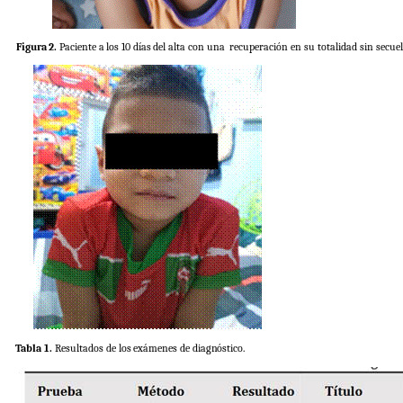
Figura
2.
Paciente
a
los
10
días
del
alta
con
una
recuperación en su totalidad sin secuel
Tabla
1.
Resultados
de
los
exámenes
de
diagnóstico.