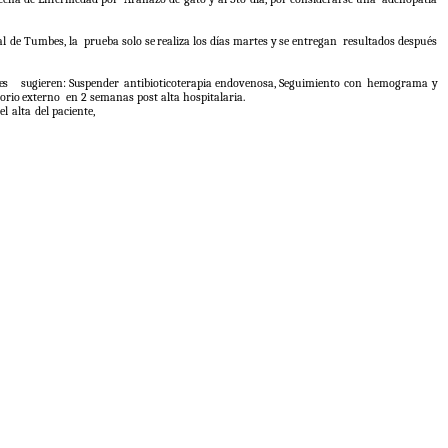
al de Tumbes, la
prueba
solo
se
realiza
los
días
martes
y
se
entregan
resultados después
es
sugieren:
Suspender
antibioticoterapia endovenosa, Seguimiento con
hemograma y
orio
externo
en 2 semanas post alta hospitalaria.
el
alta
del
paciente,