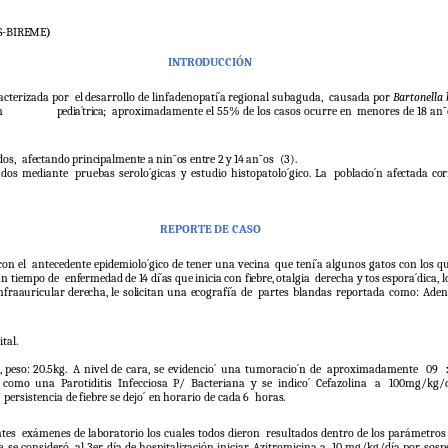
S-
BIREME
)
INTRODUCCIÓN
racterizada por
el
desarrollo
de
linfadenopatí´a
regional
subaguda,
causada por
Bartonella 
n
pedia´trica;
aproximadamente el 55% de los casos ocurre en
menores de 18 an˜
dos,
afectando
principalmente
a
nin˜os
entre
2
y
14
an˜os
(3).
ados mediante
pruebas serolo´gicas y estudio histopatolo´gico. La
poblacio´n
afectada
cor
REPORTE
DE
CASO
con el
antecedente epidemiolo´gico de tener una vecina
que tení´a algunos gatos con los qu
n tiempo de
enfermedad
de
14
dí´as
que
inicia
con
fiebre,
otalgia
derecha
y
tos
espora´dica,
l
nfraauricular
derecha,
le solicitan
una
ecografí´a
de
partes blandas reportada como: Aden
tal.
 peso: 20.5kg.
A
nivel
de
cara,
se
evidencio´
una
tumoracio´n
de
aproximadamente
09
como
una
Parotiditis
Infecciosa
P/
Bacteriana
y
se
indico´
Cefazolina
a
100mg/kg/d
persistencia
de
fiebre
se
dejo´
en
horario
de
cada
6
horas.
ntes
exámenes de laboratorio los cuales todos dieron
resultados dentro de los parámetros
e,
se
consideró
al 3er día de hospitalización iniciar Azitromicina a
10 mg/kg/día por sosp