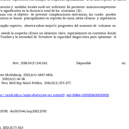
matorios
y
medidas locales suele ser suficiente. En pacientes
inmunocompetentes
´n significativa en la duracio´n total de los
sí´ntomas (12).
iana con el objetivo
de prevenir complicaciones siste´micas, las cuales
pueden
uticas se basan
principalmente
en
reportes
de
casos,
series
clí´nicas
y experiencia
amplio espectro,
observa´ndose
mejorí´a
progresiva
del
aumento
de
volumen en
siendo la sospecha clí´nica un elemento clave,
especialmente en contextos donde
Tumbes
y
la
necesidad
de
fortalecer
la
capacidad
diagno´stica
para
optimizar
el
Port.
2018;43(3):241-242.
Disponible
en:
ient Multidiscip.
2022;6(4):4847-4856.
2020;6(2):46-
58.
ev Peru Med Exp Salud Publica.
2014;31(2):274-277.
p://scielo.sld.cu/scielo.php?script=sci_arttext&
pid=S0864-03002016000300011
02592.
doi:10.5546/aap.2022.2592
g.
2013;15(7):563-