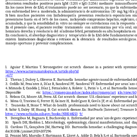
obtuvieron
resultados
positivos para IgM (1:20) e IgG (1:256) mediante
inmunofluores
En
los
casos
leves
de EAG,
el
tratamiento
puede no
ser necesario, ya que la enfermeda
con enfermedad leve a
moderada, la administracio´n de azitromicina (10
mg/kg/dí´a po
Si bien muchos pacientes con linfadenopatí´a
presentan
resolucio´n
esponta´nea
si
presentarse hasta en el 14% de los casos,
incluyendo compromiso hepa´tico, esple´nico, 
acumulada, y que la sensibilidad in
vitro no siempre se correlaciona con la respuesta
En
el
presente
caso,
el
paciente
recibio´
tratamiento
con
azitromicina
por
ví´a
oral;
si
hemicara derecha y resolucio´n del
sí´ndrome
febril,
permitiendo
su
alta
hospitalaria
en
En conclusio´n, el abordaje diagno´stico y
terape´utico de la EAG debe fundamentarse e
existen
limitaciones diagno´sticas o retrasos en la obtencio´n
de resultados serolo´gicos.
manejo oportuno y prevenir complicaciones.
1.
Aguiar F, Martins T. Seronegative cat scratch
disease in a patient with systemi
https://www.actareumatologica.pt/article.php?id
=677
2.
Theran J, Dulcey L, Oliveros K. Bartonella
henselae
agente
causal
de
enfermedad
del
3.
Cedillo M, Pesa´ntez A, Dí´az R, Sandoval PF,
Sandoval VF. Enfermedad por aran˜azo d
4.
Miranda E, Candela J, Dí´az J, Ferna´ndez A, Kolevic
L,
Patin˜o
L,
et
al.
Bartonella
hense
Disponible
en:
https://rpmesp.ins.gob.pe/index.php/rpmesp/art
icle/view/60
5.
Nelson CA, Moore AR, Perea AE. Cat scratch
disease:
U.S.
clinicians’
experience
and
k
6.
Mesa O, Travieso G, Ferrer H, Ga´mez H,
Rodrí´guez R, Goví´n JF, et al. Enfermedad po
7.
Tsuneoka H, Stone T. What do health
professionals need to know about cat scratc
8.
Sabir
S,
Daley
SF,
Huang
B.
Cat
scratch
disease.
En: StatPearls [Internet]. Treasure I
https://www.ncbi.nlm.nih.gov/books/NBK48213
9/
9.
Deregibus M, Bagnara E, Buchovsky A.
Enfermedad
por
aran˜azo
de
gato:
experienc
10.
Spach DH, Sheldon L. Microbiology,
epidemiology, clinical manifestations, and
dia
11.
Cardoso TL, Gonçalves JM, Hartwig DD.
Bartonella
henselae:
a
challenging
diagnos
doi:10.1016/j.mimet.2024.107296
12.
Pennisi MG, Marsilio F, Hartmann K, Lloret A,
Addie
D,
Bela´k
S,
et
al.
Bartonella
spec