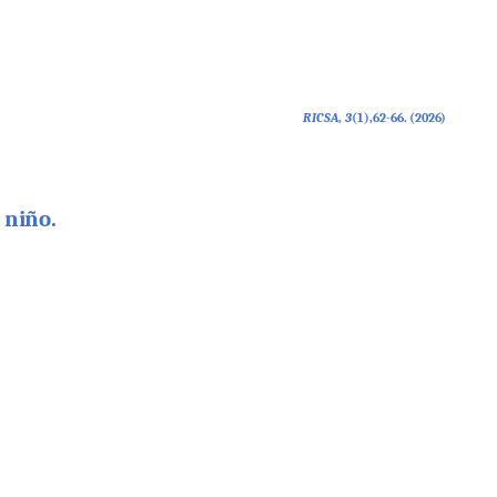
RICSA
,
3
(1),62-66.
(2026)
n
niño.