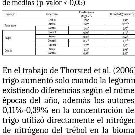
de medias (p-valor < 0,05)
Rendimiento
Localidad
Cobertura
Humedad gravimétric
-1
(Mg ha
)
a
a
Trébol
1,76
3,97
a
ab
Arveja
1,67
3,31
Patasucro
a
b
Control
1,43
2,95
a
a
Trébol
0,98
8,70
a
b
Arveja
0,87
5,69
Qaqas
b
b
Control
0,58
4,73
a
a
Trébol
1,37
2,95
a
a
Arveja
1,33
2,93
Ccanis
a
a
Control
0,99
2,85
En el trabajo de
Thorsted et al. (2006
trigo aumentó solo cuando la legumin
existiendo diferencias según el núme
épocas del año, además los autores
0,11%-0,39% en la concentración de 
trigo utilizó directamente el nitróg
de nitrógeno del trébol en la biom