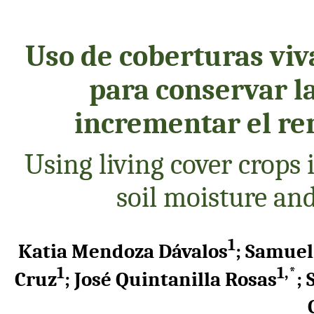
Uso de coberturas viv
para conservar l
incrementar el re
Using living cover crops 
soil moisture an
1
Katia Mendoza Dávalos
; Samuel
1
1,*
Cruz
; José Quintanilla Rosas
;