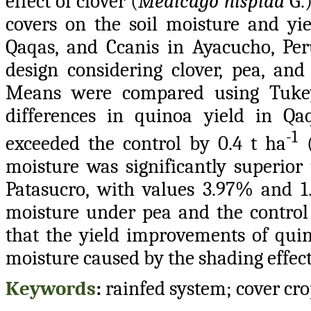
effect of clover (
Medicago hispida
G.)
covers on the soil moisture and yiel
Qaqas, and Ccanis in Ayacucho, P
design considering clover, pea, and
Means were compared using Tukey’
differences in quinoa yield in Qaq
-1
exceeded the control by 0.4 t ha
(
moisture was significantly superior 
Patasucro, with values 3.97% and 1.0
moisture under pea and the control w
that the yield improvements of quin
moisture caused by the shading effect
Keywords
:
rainfed system; cover cro