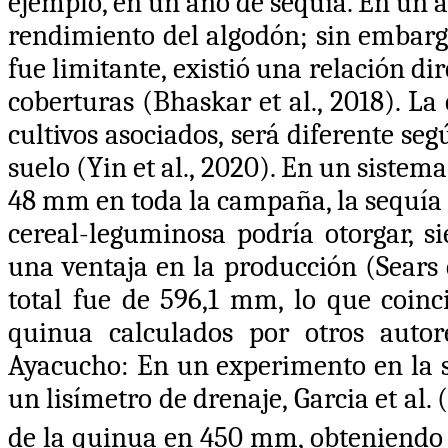
ejemplo, en un año de sequía. En un a
rendimiento del algodón; sin embarg
fue limitante, existió una relación di
coberturas
(Bhaskar et al., 2018)
. La
cultivos asociados, será diferente seg
suelo
(Yin et al., 2020)
. En un sistema
48 mm en toda la campaña, la sequía 
cereal-leguminosa podría otorgar, s
una ventaja en la producción
(Sears 
total fue de 596,1 mm, lo que coinc
quinua calculados por otros autor
Ayacucho: En un experimento en la si
un lisímetro de drenaje,
Garcia et al.
de la quinua en 450 mm, obteniendo 