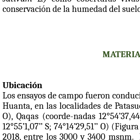
conservación de la humedad del suelo
MATERIA
Ubicación
Los ensayos de campo fueron conducid
Huanta, en las localidades de Patas
O
), Qaqas (coorde-nadas 12
°54’37,44
12
°55’1,07’’ S; 74°14’29,51’’ O
) (Figura
2018, entre los 3000 y 3400 msnm.