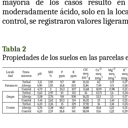
mayoría de los casos resultó e
moderadamente ácido, solo en la local
control, se registraron valores ligera
Tabla 2
Propiedades de los suelos en las parcelas
+2
+2
+
CIC
Ca
Mg
K
Locali-
Trata-
MO
P
K
meq
pH
meq
meq
meq
dad
mientos
%
ppm
ppm
-1
-1
-1
-
100
g
100g
100g
100g
Trébol
5,11
1,93
9,7
89
12,32
8,1
0,9
0,17
Patasucro
Alverja
4,90
1,93
16,8
103
11,84
7,49
0,9
0,18
Control
4,73
2
24,3
107
11,68
8,09
0,98
0,21
Trébol
5,63
2,97
10
151
16
13,71
1,6
0,34
Qaqas
Alverja
5,58
2,76
9,8
108
16,32
13,3
1,5
0,17
Control
5.41
2,62
20,5
114
16,32
13
1,43
0,21
Trébol
6,23
2,26
15
129
17,92
16
1,18
0,25
Ccanis
Alverja
5,76
2,38
48,3
157
18,88
15,8
1,23
0,31
Control
6,23
2,19
26,8
141
18,08
15,6
1,22
0,29