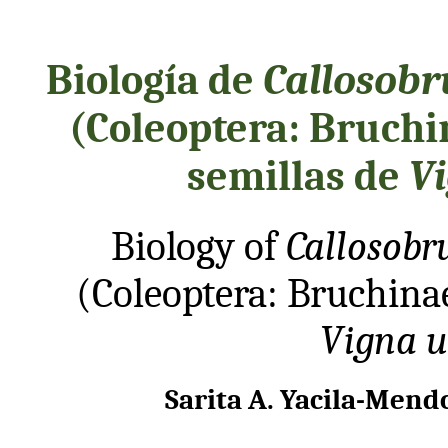
Biología de
Callosob
(Coleoptera: Bruchin
semillas de
V
Biology of
Callosobr
(Coleoptera: Bruchinae
Vigna u
Sarita A. Yacila-Mend