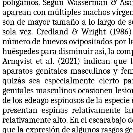
polígamos. Según Wasserman & Asam
aparean con múltiples machos vírge
son de mayor tamaño a lo largo de s
sola vez. Credland & Wright (1986)
número de huevos ovipositados por la
huéspedes para disminuir así, la comp
Arnqvist et al. (
2021) indican que l
aparatos genitales masculinos y fe
quizás sea especialmente cierto pa
genitales masculinos ocasionen lesio
de los edeago espinosos de la especi
presentan espinas relativamente lar
relativamente alto.
En el escarabajo d
que la expresión de algunos rasgos ge