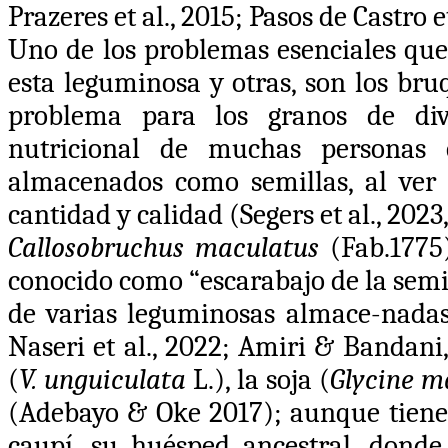
Prazeres et al., 2015; Pasos de Castro et 
Uno de los problemas esenciales que
esta leguminosa y otras, son los bru
problema para los granos de div
nutricional de muchas personas
almacenados como semillas, al ver 
cantidad y calidad (Segers et al., 2023,
Callosobruchus
maculatus
(Fab.1775
conocido como “escarabajo de la semi
de varias leguminosas almace-nadas (
Naseri et al., 2022; Amiri & Bandani,
(
V. unguiculata
L.), la soja (
Glycine m
(Adebayo & Oke 2017); aunque tiene
caupí, s
u huésped ancestral
, donde