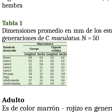
hembra
Tabla 1
Dimensiones promedio en mm de los estad
generaciones de
C. maculatus
. N = 50
Dimensiones
Estado de
Cápsula
Cuerpo
desarrollo
cefálica
Longitud
Ancho
Longitud
Ancho
Huevo
0,8
0,6
0,0
0,0
Larva 1
0,4
0,1
0,2
0,2
Larva 2
1,3
0,8
0,5
0,4
Larva 3
2,2
1,4
0,6
0,5
Larva 4
2,9
1,7
0,6
0,7
Pre pupa
3,8
1,5
0,0
0,0
Pupa
4,4
2,2
0,0
0,0
Adulto macho
3,7
1,4
0,8
0,6
Adulto hembra
4,0
2,0
0,9
0,7
Adulto
Es de color marrón - rojizo en genera