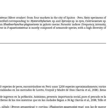
ssimus
(Silver croaker) from four markets in the city of Iquitos - Peru. Sixty specimens of
entified corresponding to:
Hysterothylacium
sp. and
Spiroxys
sp. in eyes,
Contracaecum
sp.
lan
Rhadinorhynchus plagioscionis
in pyloric caecae. Parasitic indices (frequency, intensity,
ent in
P. squamosissimus
is mostly composed of nematode species, with a high diversity of
000 especies de peces, encontrándose en Perú unas 1,200 especies aproximadamente, varios
ializadas en los mercados de Loreto, Ucayali y Madre de Dios (García et al., 2018). Estas
de ingresos en la población. Asimismo, presenta importancia social, pues el pescado es la
ras de los ríos mientras que en las ciudades llegan a 36 kg (García et al., 2018; Tello et
), sábalo (
Brycon amazonicus
) y corvina (
Plagioscion squamosissi-mus
) son las de mayor