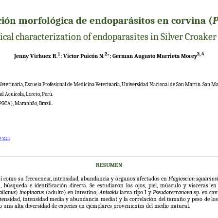
ación morfológica de endoparásitos en corvina (
P
cal characterization of endoparasites in Silver Croaker
1
2
3, 4
Jenny Virhuez R.
; Victor Puicón N.
*; German Augusto Murrieta Morey
 Veterinaria, Escuela Profesional de Medicina Veterinaria, Universidad Nacional de San Martín. San Ma
d Acuícola, Loreto, Perú.
GCA), Maranhão, Brazil.
2-2551
RESUMEN
 así como su frecuencia, intensidad, abundancia y órganos afectados en
Plagioscion squamos
búsqueda e identificación directa. Se estudiaron los ojos, piel, músculo y vísceras e
allanus
)
inopinatus
(adulto) en intestino,
Anisakis
larva tipo 1 y
Pseudoterranova
sp. en cav
a, intensidad, intensidad media y abundancia media) y la correlación del tamaño y peso de l
una alta diversidad de especies en ejemplares provenientes del medio natural.