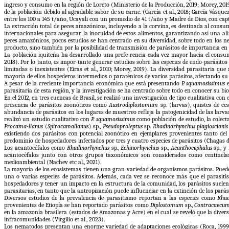
ingreso y consumo en la región de Loreto (Ministerio de la Producción, 2019; Morey, 201
de la población debido al agradable sabor de su carne. (García et al., 2018; García-Vás
entre los 100 a 145 t/año, Ucayali con un promedio de 41 t/año y Madre de Dios, con captu
La extracción total de peces amazónicos, incluyendo a la corvina, es destinada al cons
internacionales para asegurar la inocuidad de estos alimentos, garantizando así una alime
peces amazónicos, pocos estudios se han centrado en su diversidad, sobre todo en los ne
producto, sino también por la posibilidad de transmisión de parásitos de importancia en 
La población iquiteña ha desarrollado una prefe-rencia cada vez mayor hacia el consumo 
2018). Por lo tanto, es impor-tante generar estudios sobre las especies de endo-parásit
limitadas o inexistentes (Eiras et al., 2010; Morey, 2019). La diversidad parasitaria que
mayoría de ellos hospederos intermedios o paraténicos de varios parásitos, afectando su 
A pesar de la creciente importancia económica que está presentando
P. squamosissimus
e
parasitaria de esta región, y la investigación se ha centrado sobre todo en conocer su bio
En el 2012, en tres cuencas de Brasil, se realizó una investigación de tipo cualitativa con
presencia de parásitos zoonóticos como
Austrodiplostomum
sp. (larvas), quistes de ce
abundancia de parásitos en los lugares de muestreo refleja la patogenicidad de las larva
realizó un estudio cualitativo con
P. squamosissimus
como población de estudio, la colect
Procama-llanus
(
Spirocamallanu
s) sp.,
Pseudoproleptus
sp.
Rhadinorhynchus plagioscionis
existiendo dos parásitos con potencial zoonótico en ejemplares provenientes tanto de
predominio de hospedadores infectados por tres y cuatro especies de parásitos (Chagas de
Los acantocéfalos como
Rhadinorhynchus
sp.,
Echinorhynchus
sp.,
Acanthocephalus
sp., y
acantocéfalos junto con otros grupos taxonómicos son considerados como centinela
medioambiental (Nachev etc al., 2021).
La mayoría de los ecosistemas tienen una gran variedad de organismos parásitos. Pueden
una o varias especies de parásitos. Además, cada vez se reconoce más que el parasiti
hospedadores y tener un impacto en la estructura de la comunidad, los parásitos suelen 
parasitarias, en tanto que la antropización puede influenciar en la extinción de los parás
Diversos estudios de la prevalencia de parasitismo reportan a las especies como
Rhad
provenientes de Etiopía se han reportado parásitos como
Diplostomum
sp.,
Contracaecu
en la amazonía brasilera (estados de Amazonas y Acre) en el cual se reveló que la diver
infracomunidades (Virgilio et al., 2023).
Los nematodos presentan una enorme variedad de adaptaciones ecológicas (Roca, 1999) 