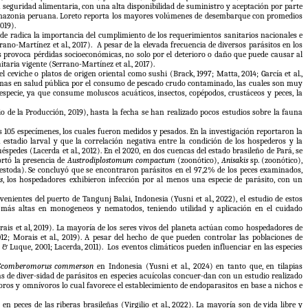
 seguridad alimentaria, con una alta disponibilidad de suministro y aceptación por parte
e la amazonia peruana. Loreto reporta los mayores volúmenes de desembarque con promedios
019).
de radica la importancia del cumplimiento de los requerimientos sanitarios nacionales e
rano-Martínez et al., 2017). A pesar de la elevada frecuencia de diversos parásitos en los
es provoca pérdidas socioeconómicas, no solo por el deterioro o daño que puede causar al
taria vigente (Serrano-Martínez et al., 2017).
ceviche o platos de origen oriental como sushi (Brack, 1997; Matta, 2014; García et al.,
oblemas en salud pública por el consumo de pescado crudo contaminado, las cuales son muy
especie, ya que consume moluscos acuáticos, insectos, copépodos, crustáceos y peces, la
 de la Producción, 2019), hasta la fecha se han realizado pocos estudios sobre la fauna
105 especímenes, los cuales fueron medidos y pesados. En la investigación reportaron la
estadio larval y que la correlación negativa entre la condición de los hospederos y la
pedes (Lacerda et al., 2012). En el 2020, en dos cuencas del estado brasileño de Pará, se
ortó la presencia de
Austrodiplostomum compactum
(zoonótico),
Anisakis
sp. (zoonótico),
Cestoda). Se concluyó que se encontraron parásitos en el 97,2% de los peces examinados,
s
, los hospedadores exhibieron infección por al menos una especie de parásito, con un
venientes del puerto de Tangunj Balai, Indonesia (Yusni et al., 2022), el estudio de estos
más altas en monogeneos y nematodos, teniendo utilidad y aplicación en el cuidado
ais et al, 2019). La mayoría de los seres vivos del planeta actúan como hospedadores de
2; Morais et al., 2019). A pesar del hecho de que pueden controlar las poblaciones de
& Luque, 2001; Lacerda, 2011). Los eventos climáticos pueden influenciar en las especies
Scomberomorus
commerson
en Indonesia (Yusni et al., 2024) en tanto que, en tilapias
ias de diver-sidad de parásitos en especies acuícolas concuer-dan con un estudio realizado
oros y omnívoros lo cual favorece el establecimiento de endoparasitos en base a nichos e
ces de las riberas brasileñas (Virgilio et al., 2022). La mayoría son de vida libre y