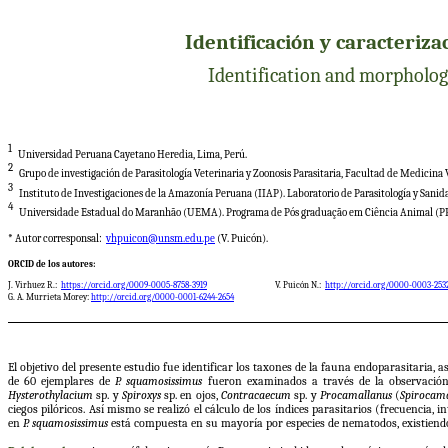
Identificación y caracteriz
Identification and morphologi
1
Universidad Peruana Cayetano Heredia, Lima, Perú.
2
Grupo de investigación de Parasitología Veterinaria y Zoonosis Parasitaria, Facultad de Medicina
3
Instituto de Investigaciones de la Amazonía Peruana (IIAP). Laboratorio de Parasitología y Sanida
4
Universidade Estadual do Maranhão (UEMA). Programa de Pós graduação em Ciência Animal (PP
* Autor corresponsal:
vhpuicon@unsm.edu.pe
(V. Puicón).
ORCID de los autores:
J. Virhuez R.:
https://orcid.org/0009-0005-8758-3919
V. Puicón N.:
http://orcid.org/0000-0003-253
G. A. Murrieta Morey:
http://orcid.org/0000-0001-6244-2654
El objetivo del presente estudio fue identificar los taxones de la fauna endoparasitaria,
de 60 ejemplares de
P. squamosissimus
fueron examinados a través de la observación, 
Hysterothylacium
sp. y
Spiroxys
sp. en ojos,
Contracaecum
sp. y
Procamallanus
(
Spirocam
ciegos pilóricos. Así mismo se realizó el cálculo de los índices parasitarios (frecuenci
en
P. squamosissimus
está compuesta en su mayoría por especies de nematodos, existiendo 