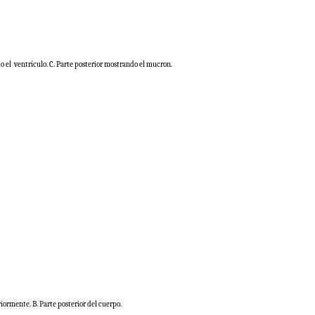
o el
ventrículo. C. Parte posterior mostrando el mucron.
riormente. B. Parte posterior del cuerpo.