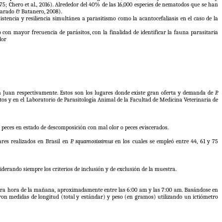
75; Chero et al., 2016). Alrededor del 40% de las 16,000 especies de nematodos que se han
varado & Batanero, 2008).
sistencia y resiliencia simultánea a parasitismo como la acantocefaliasis en el caso de la
con mayor frecuencia de parásitos, con la finalidad de identificar la fauna parasitaria
dor
San Juan respectivamente. Estos son los lugares donde existe gran oferta y demanda de
P.
itos y en el Laboratorio de Parasitología Animal de la Facultad de Medicina Veterinaria de
a peces en estado de descomposición con mal olor o peces eviscerados.
ares realizados en Brasil en
P. squamosissimus
en los cuales se empleó entre 44, 61 y 75
siderando siempre los criterios de inclusión y de exclusión de la muestra.
mera hora de la mañana, aproximadamente entre las 6:00 am y las 7:00 am. Basándose en
aron medidas de longitud (total y estándar) y peso (en gramos) utilizando un ictiómetro