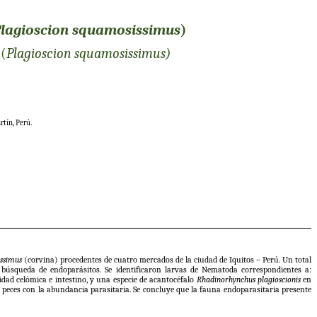
lagioscion squamosissimus
)
 (
Plagioscion squamosissimus)
rtín, Perú.
issimus
(corvina) procedentes de cuatro mercados de la ciudad de Iquitos – Perú. Un total
n búsqueda de endoparásitos. Se identificaron larvas de Nematoda correspondientes a:
idad celómica e intestino, y una especie de acantocéfalo
Rhadinorhynchus plagioscionis
en
os peces con la abundancia parasitaria. Se concluye que la fauna endoparasitaria presente