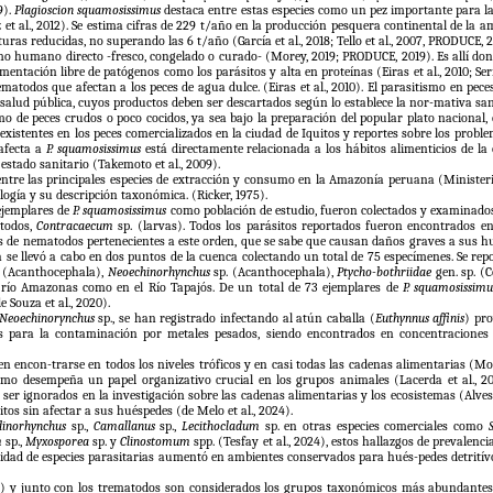
9).
Plagioscion squamosissimus
destaca entre estas especies como un pez importante para la
quez et al., 2012). Se estima cifras de 229 t/año en la producción pesquera continental d
ras reducidas, no superando las 6 t/año (García et al., 2018; Tello et al., 2007, PRODUCE, 2
umo humano directo -fresco, congelado o curado- (Morey, 2019; PRODUCE, 2019). Es allí don
ntación libre de patógenos como los parásitos y alta en proteínas (Eiras et al., 2010; Ser
matodos que afectan a los peces de agua dulce. (Eiras et al., 2010). El parasitismo en pec
salud pública, cuyos productos deben ser descartados según lo establece la nor-mativa sani
de peces crudos o poco cocidos, ya sea bajo la preparación del popular plato nacional, el 
os existentes en los peces comercializados en la ciudad de Iquitos y reportes sobre los pr
 afecta a
P. squamosissimus
está directamente relacionada a los hábitos alimenticios de la 
estado sanitario (Takemoto et al., 2009).
ntre las principales especies de extracción y consumo en la Amazonía peruana (Ministerio
logía y su descripción taxonómica. (Ricker, 1975).
 ejemplares de
P. squamosissimus
como población de estudio, fueron colectados y examinados 
stodos,
Contracaecum
sp. (larvas). Todos los parásitos reportados fueron encontrados en 
s de nematodos pertenecientes a este orden, que se sabe que causan daños graves a sus hués
a se llevó a cabo en dos puntos de la cuenca colectando un total de 75 especímenes. Se rep
(Acanthocephala),
Neoechinorhynchus
sp. (Acanthocephala),
Ptycho-bothriidae
gen. sp. (
l río Amazonas como en el Río Tapajós. De un total de 73 ejemplares de
P. squamosissimu
 Souza et al., 2020).
Neoechinorynchus
sp., se han registrado infectando al atún caballa (
Euthynnus affinis
) pro
s para la contaminación por metales pesados, siendo encontrados en concentraciones 
 encon-trarse en todos los niveles tróficos y en casi todas las cadenas alimentarias (Mor
smo desempeña un papel organizativo crucial en los grupos animales (Lacerda et al., 201
ser ignorados en la investigación sobre las cadenas alimentarias y los ecosistemas (Alves 
itos sin afectar a sus huéspedes (de Melo et al., 2024).
inorhynchus
sp.,
Camallanus
sp.,
Lecithocladum
sp. en otras especies comerciales como
m
sp.,
Myxosporea
sp. y
Clinostomum
spp. (Tesfay et al., 2024), estos hallazgos de prevalenc
sidad de especies parasitarias aumentó en ambientes conservados para hués-pedes detritív
y junto con los trematodos son considerados los grupos taxonómicos más abundantes en pe