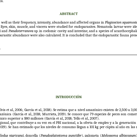
os.
ABSTRACT
s well as their frequency, intensity, abundance and affected organs in
Plagioscion squamosi
 Eyes, skin, muscle, and viscera were studied for endoparasites. Nematoda larvae were id
 1 and
Pseudoterranova
sp. in coelomic cavity and intestine, and a species of acanthocepha
rasitic abundance were also calculated. It is concluded that the endoparasitic fauna pres
.
INTRODUCCIÓN
 et al., 2006; García et al., 2018). Se estima que a nivel amazónico existen de 2,500 a 3,
zónica (García et al., 2018; Murrieta, 2019). Se conoce que 79 especies de peces son comerc
superior a $80 millones (García et al., 2018; Tello et al., 2007).
onal, que contribuye a su vez en el PBI nacional, a la oferta de empleo y a la generación 
). Se han estimado que los niveles de consumo llegan a 101 kg per cápita al año en las ribe
lodus nigricans),
doncella (
Pseudoplatystoma punctifer
), palometa (
Mylossoma albiscopum