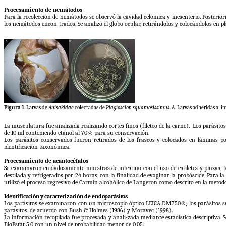
Procesamiento de nemátodos
Para la recolección de nemátodos se observó la cavidad celómica y mesenterio. Posteriorme
los nemátodos encon-trados. Se analizó el globo ocular, retirándolos y colocándolos en pl
Figura 1
. Larvas de
Anisakidae
colectadas de
Plagioscion squamosissimus
.
A. Larvas adheridas al in
La musculatura fue analizada realizando cortes finos (fileteo de la carne). Los parásitos
de 10 ml conteniendo etanol al 70% para su conservación.
Los parásitos conservados fueron retirados de los frascos y colocados en láminas por
identificación taxonómica.
Procesamiento de acantocéfalos
Se examinaron cuidadosamente muestras de intestino con el uso de estiletes y pinzas, t
destilada y refrigerados por 24 horas, con la finalidad de evaginar la probóscide. Para la
utilizó el proceso regresivo de Carmín alcohólico de Langeron como descrito en la metodo
Identificación y caracterización de endoparásitos
Los parásitos se examinaron con un microscopio óptico LEICA DM750®; los parásitos se f
parásitos, de acuerdo con Bush & Holmes (1986) y Moravec (1998).
La información recopilada fue procesada y anali-zada mediante estadística descriptiva. S
BioEstat 5,0 con un nivel de probabilidad menor de 0,05.