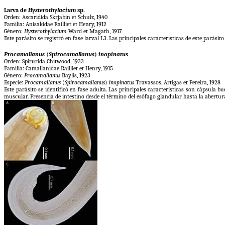
Larva de
Hysterothylacium
sp.
Orden: Ascaridida Skrjabin et Schulz, 1940
Familia: Anisakidae Railliet et Henry, 1912
Género:
Hysterothylacium
Ward et Magath, 1917
Este parásito se registró en fase larval L3. Las principales características de este pará
Procamallanus
(
Spirocamallanus
)
inopinatus
Orden: Spirurida Chitwood, 1933
Familia: Camallanidae Railliet et Henry, 1915
Género:
Procamallanus
Baylis, 1923
Especie:
Procamallanus
(
Spirocamallanus
)
inopinatus
Travassos, Artigas et Pereira, 1928
Este parásito se identificó en fase adulta. Las principales características son cápsula
muscular. Presencia de intestino desde el término del esófago glandular hasta la abertur