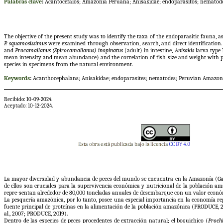
Palabras clave
:
Acantocéfalos; Amazonía Peruana; Anisakidae; endoparásitos; nemátod
The objective of the present study was to identify the taxa of the endoparasitic fauna, a
P.
squamosissimus
were examined through observation, search, and direct identification.
and
Procamallanus (Spirocamallanus) inopinatus
(adult) in intestine,
Anisakis
larva type
mean intensity and mean abundance) and the correlation of fish size and weight with pa
species in specimens from the natural environment.
Keywords
:
Acanthocephalans; Anisakidae; endoparasites; nematodes; Peruvian Amazon
Recibido: 10-09-2024.
Aceptado: 10-12-2024.
La mayor diversidad y abundancia de peces del mundo se encuentra en la Amazonía (Galvis
de ellos son cruciales para la supervivencia económica y nutricional de la población ama
repre-sentan alrededor de 80,000 toneladas anuales de desembarque con un valor económico 
La pesquería amazónica, por lo tanto, posee una especial importancia en la economía regi
fuente principal de proteínas en la alimentación de la población amazónica (PRODUCE, 2019
al., 2007; PRODUCE, 2019).
Dentro de las especies de peces procedentes de extracción natural; el boquichico (
Prochi