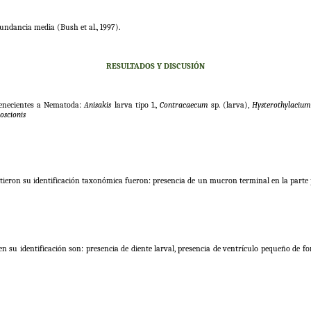
undancia media (Bush et al., 1997).
RESULTADOS Y DISCUSIÓN
tenecientes a Nematoda:
Anisakis
larva tipo 1.,
Contracaecum
sp. (larva),
Hysterothylaciu
oscionis
mitieron su identificación taxonómica fueron: presencia de un mucron terminal en la parte 
ten su identificación son: presencia de diente larval, presencia de ventrículo pequeño de 