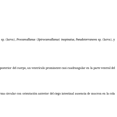
m
sp. (larva),
Procamallanus
(
Spirocamallanus
)
inopinatus
,
Pseudoterranova
sp. (larva), y
posterior del cuerpo, un ventrículo prominente casi cuadrangular en la parte ventral del
forma circular con orientación anterior del ciego intestinal ausencia de mucron en la cola