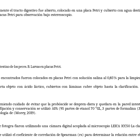
nte el tracto digestivo fue abierto, colocado en una placa Petri y cubierto con agua desti
acas Petri para observación bajo estereoscopio.
testino de los peces. B. Larvas en placas Petri.
 encontrados fueron colocados en placas Petri con solución salina al 0,85% para la limpieza 
ta objeto con ácido láctico, cubiertos con láminas cubre objeto hasta la clarificación.
eniendo cuidado de evitar que la probóscide se despren-diera y quedara en la pared intest
 fijación y conservación se utilizó AFA (95 partes de etanol 70 °GL, 3 partes de formalina (
logía de (Morey, 2019).
otogra-fiaron utilizando una cámara digital acoplada al microscopio LEICA ICC50 La clas
e utilizó el coeficiente de correlación de Spearman (rs) para determinar la relación entre