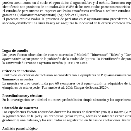
pueden encontrarse en el suelo, el agua dulce, el agua salobre y el océano. Otras son es
identificado son parásitos de animales. Solo el 8% de los nematodos parásitos conocidos
El estudio de parasitismo en especies acuícolas amazónicas conlleva a realizar estudios p
gamitana (
Colossoma macropomum
) (Agudelo et al., 2024).
El presente estudio evalúa la presencia de parásitos en
P. squamosissimus
procedentes de
asociada, establecer una línea base y así asegurar la inocuidad de la especie comercial
Lugar de estudio
Los peces fueron obtenidos de cuatro mercados (“Modelo”, “Itinerante”, “Belén” y “Car
squamosissimus
por parte de la población de la ciudad de Iquitos. La identificación de pa
la Universidad Peruana Cayetano Heredia (UPCH) en Lima.
Criterios de inclusión
Dentro de los criterios de inclusión se consideraron a ejemplares de
P. squamosissimus
con
Tamaño de muestra
La muestra estuvo constituida por 60 ejemplares de
P. squamosissimus
adquiridos de lo
ejemplares de esta especie (Fontenelle et al., 2016; Chagas de Souza, 2020).
Procedimientos y técnicas
En la investigación se utilizó el muestreo probabilístico simple aleatorio, y los especíme
Obtención de muestras
Los especímenes fueron adquiridos durante los meses de diciembre (2021) a marzo (202
la pigmentación de la piel y las branquias (color rojizo), además de intentar variar e
graduado y una balanza, y los resultados se registraron en fichas de anotaciones. Posteri
Análisis parasitológico