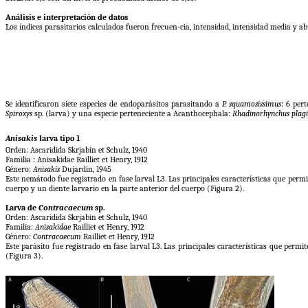
Análisis e interpretación de datos
Los índices parasitarios calculados fueron frecuen-cia, intensidad, intensidad media y ab
Se identificaron siete especies de endoparásitos parasitando a
P. squamosissimus
: 6 per
Spiroxys
sp. (larva) y una especie perteneciente a Acanthocephala:
Rhadinorhynchus plagi
Anisakis
larva tipo 1
Orden: Ascaridida Skrjabin et Schulz, 1940
Familia : Anisakidae Railliet et Henry, 1912
Género:
Anisakis
Dujardin, 1945
Este nemátodo fue registrado en fase larval L3. Las principales características que per
cuerpo y un diente larvario en la parte anterior del cuerpo (Figura 2).
Larva de
Contracaecum
sp.
Orden: Ascaridida Skrjabin et Schulz, 1940
Familia:
Anisakidae
Railliet et Henry, 1912
Género:
Contracaecum
Railliet et Henry, 1912
Este parásito fue registrado en fase larval L3. Las principales características que permi
(Figura 3).