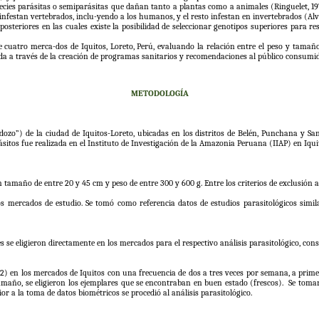
pecies parásitas o semiparásitas que dañan tanto a plantas como a animales (Ringuelet, 19
 infestan vertebrados, inclu-yendo a los humanos, y el resto infestan en invertebrados (Al
osteriores en las cuales existe la posibilidad de seleccionar genotipos superiores para re
 cuatro merca-dos de Iquitos, Loreto, Perú, evaluando la relación entre el peso y tamaño 
izada a través de la creación de programas sanitarios y recomendaciones al público consumi
METODOLOGÍA
dozo”) de la ciudad de Iquitos-Loreto, ubicadas en los distritos de Belén, Punchana y 
rásitos fue realizada en el Instituto de Investigación de la Amazonia Peruana (IIAP) en Iqu
 tamaño de entre 20 y 45 cm y peso de entre 300 y 600 g. Entre los criterios de exclusión 
s mercados de estudio. Se tomó como referencia datos de estudios parasitológicos simil
nes se eligieron directamente en los mercados para el respectivo análisis parasitológico, con
2) en los mercados de Iquitos con una frecuencia de dos a tres veces por semana, a pri
l tamaño, se eligieron los ejemplares que se encontraban en buen estado (frescos). Se tom
or a la toma de datos biométricos se procedió al análisis parasitológico.