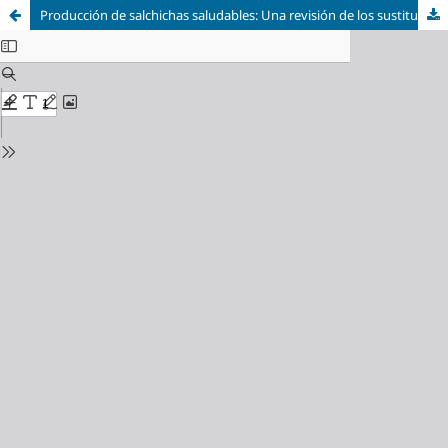
Producción de salchichas saludables: Una revisión de los sustitutos de origen vegetal para grasa, carne y sales