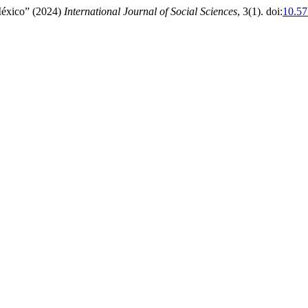
 México” (2024)
International Journal of Social Sciences
, 3(1). doi:
10.5