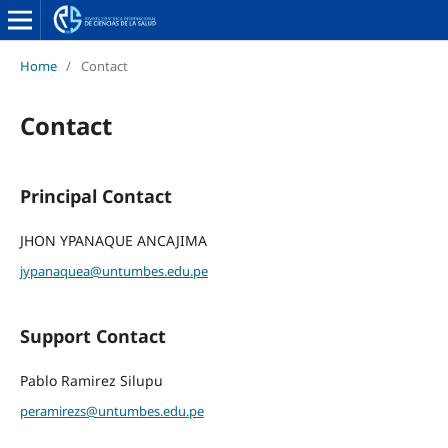
Home
/
Contact
Contact
Principal Contact
JHON YPANAQUE ANCAJIMA
jypanaquea@untumbes.edu.pe
Support Contact
Pablo Ramirez Silupu
peramirezs@untumbes.edu.pe