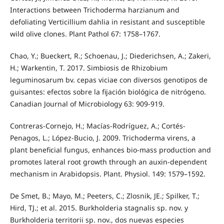
Interactions between Trichoderma harzianum and
defoliating Verticillium dahlia in resistant and susceptible
wild olive clones. Plant Pathol 67: 1758–1767.
Chao, Y.; Bueckert, R.; Schoenau, J.; Diederichsen, A.; Zakeri,
H.; Warkentin, T. 2017. Simbiosis de Rhizobium
leguminosarum bv. cepas viciae con diversos genotipos de
guisantes: efectos sobre la fijación biológica de nitrógeno.
Canadian Journal of Microbiology 63: 909-919.
Contreras-Cornejo, H.; Macías-Rodríguez, A.; Cortés-
Penagos, L.; López-Bucio, J. 2009. Trichoderma virens, a
plant beneficial fungus, enhances bio-mass production and
promotes lateral root growth through an auxin-dependent
mechanism in Arabidopsis. Plant. Physiol. 149: 1579–1592.
De Smet, B.; Mayo, M.; Peeters, C.; Zlosnik, JE.; Spilker, T.;
Hird, TJ.; et al. 2015. Burkholderia stagnalis sp. nov. y
Burkholderia territorii sp. nov., dos nuevas especies