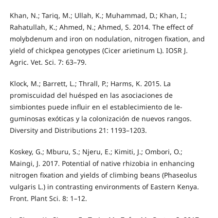
Khan, N.; Tariq, M.; Ullah, K.; Muhammad, D.; Khan, I.;
Rahatullah, K.; Ahmed, N.; Ahmed, S. 2014. The effect of
molybdenum and iron on nodulation, nitrogen fixation, and
yield of chickpea genotypes (Cicer arietinum L). IOSR J.
Agric. Vet. Sci. 7: 63–79.
Klock, M.; Barrett, L.; Thrall, P.; Harms, K. 2015. La
promiscuidad del huésped en las asociaciones de
simbiontes puede influir en el establecimiento de le-
guminosas exóticas y la colonización de nuevos rangos.
Diversity and Distributions 21: 1193–1203.
Koskey, G.; Mburu, S.; Njeru, E.; Kimiti, J.; Ombori, O.;
Maingi, J. 2017. Potential of native rhizobia in enhancing
nitrogen fixation and yields of climbing beans (Phaseolus
vulgaris L.) in contrasting environments of Eastern Kenya.
Front. Plant Sci. 8: 1–12.