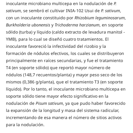
inoculante microbiano multicepa en la nodulación de
P.
sativum
, se sembró el cultivar INIA-102 Usui de
P. sativum
,
con un inoculante constituido por
Rhizobium leguminosarum
,
Burkholderia ubonensis
y
Trichoderma harzianum
, en soporte
sólido (turba) y líquido (caldo extracto de levadura manitol -
YMB), para lo cual se diseñó cuatro tratamientos. El
inoculante favoreció la infectividad del rizobio y la
formación de nódulos efectivos, los cuales se distribuyeron
principalmente en raíces secundarias, y fue el tratamiento
T4 (en soporte sólido) que reportó mayor número de
nódulos (148,7 recuentos/planta) y mayor peso seco de los
mismos (0,386 g/planta), que el tratamiento T3 (en soporte
líquido). Por lo tanto, el inoculante microbiano multicepa en
soporte sólido tiene mayor efecto significativo en la
nodulación de
Pisum sativum
, ya que pudo haber favorecido
la expansión de la longitud y masa del sistema radicular,
incrementando de esa manera el número de sitios activos
para la nodulación.