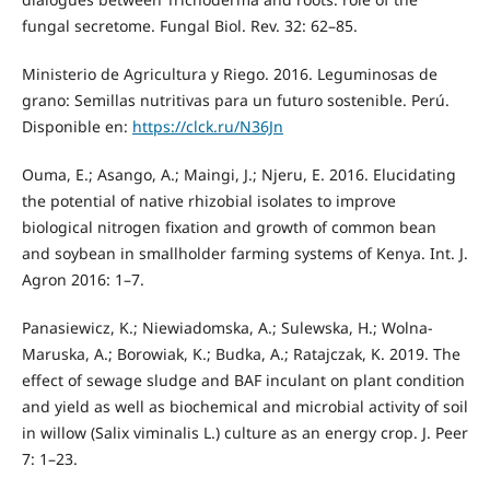
fungal secretome. Fungal Biol. Rev. 32: 62–85.
Ministerio de Agricultura y Riego. 2016. Leguminosas de
grano: Semillas nutritivas para un futuro sostenible. Perú.
Disponible en:
https://clck.ru/N36Jn
Ouma, E.; Asango, A.; Maingi, J.; Njeru, E. 2016. Elucidating
the potential of native rhizobial isolates to improve
biological nitrogen ﬁxation and growth of common bean
and soybean in smallholder farming systems of Kenya. Int. J.
Agron 2016: 1–7.
Panasiewicz, K.; Niewiadomska, A.; Sulewska, H.; Wolna-
Maruska, A.; Borowiak, K.; Budka, A.; Ratajczak, K. 2019. The
effect of sewage sludge and BAF inculant on plant condition
and yield as well as biochemical and microbial activity of soil
in willow (Salix viminalis L.) culture as an energy crop. J. Peer
7: 1–23.