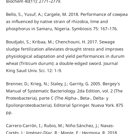
Biochem 40(11): 2771–2779.
Bello, S., Yusuf, A.; Cargele, M. 2018. Performance of cowpea
as influenced by native strain of rhizobia, lime and
phosphorus in Samaru, Nigeria. Symbiosis 75: 167–176.
Boudjabi, S.; Kribaa, M.; Chenchouni, H. 2017. Sewage
sludge fertilization alleviates drought stress and improves
physiological adaptation and yield performances in durum
wheat (Triticum durum): a double-edged sword. Journal
King Saud Univ. Sci. 12: 1–9.
Brenner, D.; Krieg, N.; Staley, J.; Garrity, G. 2005. Bergey's
Manual of Systematic Bacteriology. 2da Edition, vol. 2 (The
Proteobacteria), parte C (The Alpha-, Beta-, Delta- y
Epsilonproteobacteria). Editorial Springer. Nueva York. 875
pp.
Carrero-Carrón, I.; Rubio, M.; Niño‐Sánchez, J.; Navas‐
Cortés, J.; Jiménez‐Díaz, R.; Monte, E.; Hermosa, R. 2018.