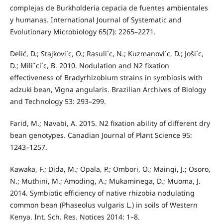
complejas de Burkholderia cepacia de fuentes ambientales
y humanas. International Journal of Systematic and
Evolutionary Microbiology 65(7): 2265–2271.
Delić, D.; Stajkovi´c, O.; Rasuli´c, N.; Kuzmanovi´c, D.; Joši´c,
D.; Miliˇci´c, B. 2010. Nodulation and N2 ﬁxation
eﬀectiveness of Bradyrhizobium strains in symbiosis with
adzuki bean, Vigna angularis. Brazilian Archives of Biology
and Technology 53: 293–299.
Farid, M.; Navabi, A. 2015. N2 ﬁxation ability of diﬀerent dry
bean genotypes. Canadian Journal of Plant Science 95:
1243–1257.
Kawaka, F.; Dida, M.; Opala, P.; Ombori, O.; Maingi, J.; Osoro,
N.; Muthini, M.; Amoding, A.; Mukaminega, D.; Muoma, J.
2014. Symbiotic eﬃciency of native rhizobia nodulating
common bean (Phaseolus vulgaris L.) in soils of Western
Kenya. Int. Sch. Res. Notices 2014: 1–8.