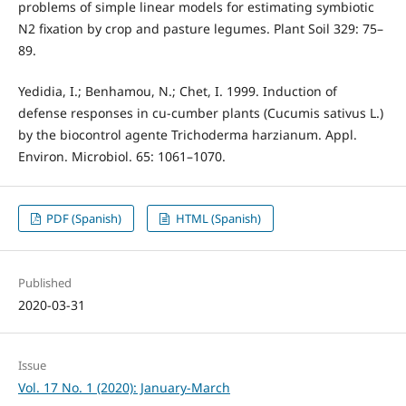
problems of simple linear models for estimating symbiotic
N2 ﬁxation by crop and pasture legumes. Plant Soil 329: 75–
89.
Yedidia, I.; Benhamou, N.; Chet, I. 1999. Induction of
defense responses in cu-cumber plants (Cucumis sativus L.)
by the biocontrol agente Trichoderma harzianum. Appl.
Environ. Microbiol. 65: 1061–1070.
PDF (Spanish)
HTML (Spanish)
Published
2020-03-31
Issue
Vol. 17 No. 1 (2020): January-March