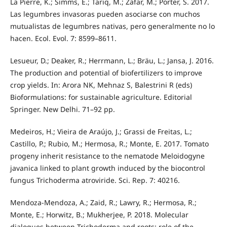
La Pierre, K.; Simms, E.; Tariq, M.; Zafar, M.; Porter, S. 2017.
Las legumbres invasoras pueden asociarse con muchos
mutualistas de legumbres nativas, pero generalmente no lo
hacen. Ecol. Evol. 7: 8599–8611.
Lesueur, D.; Deaker, R.; Herrmann, L.; Bräu, L.; Jansa, J. 2016.
The production and potential of biofertilizers to improve
crop yields. In: Arora NK, Mehnaz S, Balestrini R (eds)
Bioformulations: for sustainable agriculture. Editorial
Springer. New Delhi. 71–92 pp.
Medeiros, H.; Vieira de Araújo, J.; Grassi de Freitas, L.;
Castillo, P.; Rubio, M.; Hermosa, R.; Monte, E. 2017. Tomato
progeny inherit resistance to the nematode Meloidogyne
javanica linked to plant growth induced by the biocontrol
fungus Trichoderma atroviride. Sci. Rep. 7: 40216.
Mendoza-Mendoza, A.; Zaid, R.; Lawry, R.; Hermosa, R.;
Monte, E.; Horwitz, B.; Mukherjee, P. 2018. Molecular
dialogues between Trichoderma and roots: role of the