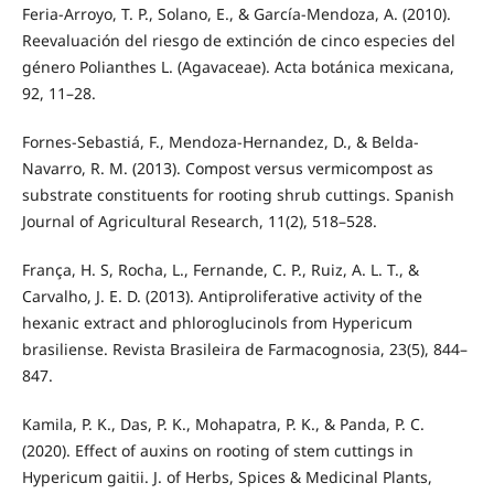
Feria-Arroyo, T. P., Solano, E., & García-Mendoza, A. (2010).
Reevaluación del riesgo de extinción de cinco especies del
género Polianthes L. (Agavaceae). Acta botánica mexicana,
92, 11–28.
Fornes-Sebastiá, F., Mendoza-Hernandez, D., & Belda-
Navarro, R. M. (2013). Compost versus vermicompost as
substrate constituents for rooting shrub cuttings. Spanish
Journal of Agricultural Research, 11(2), 518–528.
França, H. S, Rocha, L., Fernande, C. P., Ruiz, A. L. T., &
Carvalho, J. E. D. (2013). Antiproliferative activity of the
hexanic extract and phloroglucinols from Hypericum
brasiliense. Revista Brasileira de Farmacognosia, 23(5), 844–
847.
Kamila, P. K., Das, P. K., Mohapatra, P. K., & Panda, P. C.
(2020). Effect of auxins on rooting of stem cuttings in
Hypericum gaitii. J. of Herbs, Spices & Medicinal Plants,