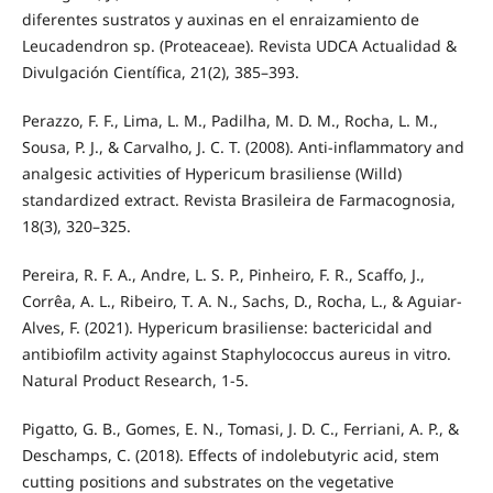
diferentes sustratos y auxinas en el enraizamiento de
Leucadendron sp. (Proteaceae). Revista UDCA Actualidad &
Divulgación Científica, 21(2), 385–393.
Perazzo, F. F., Lima, L. M., Padilha, M. D. M., Rocha, L. M.,
Sousa, P. J., & Carvalho, J. C. T. (2008). Anti-inflammatory and
analgesic activities of Hypericum brasiliense (Willd)
standardized extract. Revista Brasileira de Farmacognosia,
18(3), 320–325.
Pereira, R. F. A., Andre, L. S. P., Pinheiro, F. R., Scaffo, J.,
Corrêa, A. L., Ribeiro, T. A. N., Sachs, D., Rocha, L., & Aguiar-
Alves, F. (2021). Hypericum brasiliense: bactericidal and
antibiofilm activity against Staphylococcus aureus in vitro.
Natural Product Research, 1-5.
Pigatto, G. B., Gomes, E. N., Tomasi, J. D. C., Ferriani, A. P., &
Deschamps, C. (2018). Effects of indolebutyric acid, stem
cutting positions and substrates on the vegetative