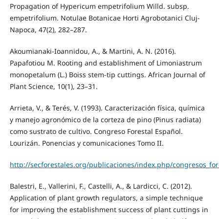
Propagation of Hypericum empetrifolium Willd. subsp.
empetrifolium. Notulae Botanicae Horti Agrobotanici Cluj-
Napoca, 47(2), 282–287.
Akoumianaki-Ioannidou, A., & Martini, A. N. (2016).
Papafotiou M. Rooting and establishment of Limoniastrum
monopetalum (L.) Boiss stem-tip cuttings. African Journal of
Plant Science, 10(1), 23–31.
Arrieta, V., & Terés, V. (1993). Caracterización física, química
y manejo agronómico de la corteza de pino (Pinus radiata)
como sustrato de cultivo. Congreso Forestal Español.
Lourizán. Ponencias y comunicaciones Tomo II.
http://secforestales.org/publicaciones/index.php/congresos_for
Balestri, E., Vallerini, F., Castelli, A., & Lardicci, C. (2012).
Application of plant growth regulators, a simple technique
for improving the establishment success of plant cuttings in