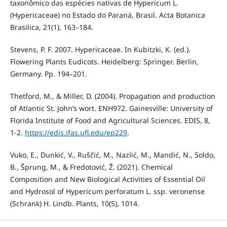
taxonômico das espécies nativas de Hypericum L.
(Hypericaceae) no Estado do Paraná, Brasil. Acta Botanica
Brasilica, 21(1), 163–184.
Stevens, P. F. 2007. Hypericaceae. In Kubitzki, K. (ed.).
Flowering Plants Eudicots. Heidelberg: Springer. Berlin,
Germany. Pp. 194–201.
Thetford, M., & Miller, D. (2004). Propagation and production
of Atlantic St. John’s wort. ENH972. Gainesville: University of
Florida Institute of Food and Agricultural Sciences. EDIS, 8,
1-2.
https://edis.ifas.ufl.edu/ep229
.
Vuko, E., Dunkić, V., Ruščić, M., Nazlić, M., Mandić, N., Soldo,
B., Šprung, M., & Fredotović, Ž. (2021). Chemical
Composition and New Biological Activities of Essential Oil
and Hydrosol of Hypericum perforatum L. ssp. veronense
(Schrank) H. Lindb. Plants, 10(5), 1014.