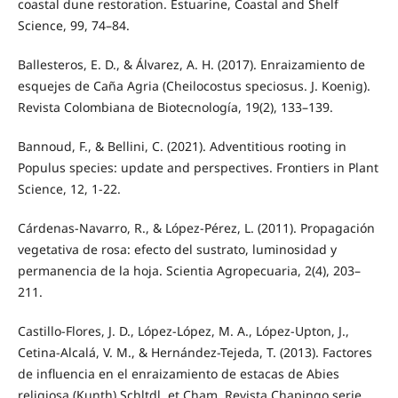
coastal dune restoration. Estuarine, Coastal and Shelf
Science, 99, 74–84.
Ballesteros, E. D., & Álvarez, A. H. (2017). Enraizamiento de
esquejes de Caña Agria (Cheilocostus speciosus. J. Koenig).
Revista Colombiana de Biotecnología, 19(2), 133–139.
Bannoud, F., & Bellini, C. (2021). Adventitious rooting in
Populus species: update and perspectives. Frontiers in Plant
Science, 12, 1-22.
Cárdenas-Navarro, R., & López-Pérez, L. (2011). Propagación
vegetativa de rosa: efecto del sustrato, luminosidad y
permanencia de la hoja. Scientia Agropecuaria, 2(4), 203–
211.
Castillo-Flores, J. D., López-López, M. A., López-Upton, J.,
Cetina-Alcalá, V. M., & Hernández-Tejeda, T. (2013). Factores
de influencia en el enraizamiento de estacas de Abies
religiosa (Kunth) Schltdl. et Cham. Revista Chapingo serie