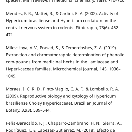
species. Mini reviews in medicinal chemistry, 16(9), 710–720.
Mendes, F. R., Mattei, R., & Carlini, E. A. (2002). Activity of
Hypericum brasiliense and Hypericum cordatum on the
central nervous system in rodents. Fitoterapia, 73(6), 462–
471.
Milevskaya, V. V., Prasad, S., & Temerdashev, Z. A. (2019).
Extrac-tion and chromatographic determination of phenolic
com-pounds from medicinal herbs in the Lamiaceae and
Hyperi-caceae families. Microchemical Journal, 145, 1036–
1049.
Moraes, I. C. R. D., Pinto-Maglio, C. A. F., & Lombello, R. A.
(2009). Reproductive biology and cytology of Hypericum
brasiliense Choisy (Hypericaceae). Brazilian Journal of
Botany, 32(3), 539–544.
Peña-Baracaldo, F. J., Chaparro-Zambrano, H. N., Sierra, A.,
Rodríguez, J., & Cabezas-Gutiérrez, M. (2018). Efecto de