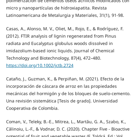
polimerización de cementos óseos acrílicos modificados con
micro y nanopartículas de hidroxiapatita. Revista
Latinoamericana de Metalurgia y Materiales, 31(1), 91-98.
Casas, A., Alonso, M. V., Oliet, M., Rojo, E., & Rodríguez, F.
(2012). FTIR analysis of lignin regenerated from Pinus
radiata and Eucalyptus globulus woods dissolved in
imidazolium-based ionic liquids. Journal of Chemical
Technology and Biotechnology, 87(4), 472–480.
https://doi.org/10.1002/jctb.2724
Cataño, J., Guzman, K., & Perpiñan, M. (2021). Efecto de la
incorporación de cáscara de arroz en las propiedades
mecánicas del hormigón y de los bloques de suelo-cemento.
Una revisión sistemática [Tesis de grado]. Universidad
Cooperativa de Colombia.
Coman, V., Teleky, B.-E., Mitrea, L., Martău, G. A., Szabo, K.,
Călinoiu, L.-F., & Vodnar, D. C. (2020). Chapter Five - Bioactive
potential of fruit and vegetable wastes (F. Toldrá, Ed.; Vol.