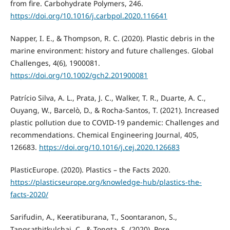
from fire. Carbohydrate Polymers, 246.
https://doi.org/10.1016/j.carbpol.2020.116641
Napper, I. E., & Thompson, R. C. (2020). Plastic debris in the
marine environment: history and future challenges. Global
Challenges, 4(6), 1900081.
https://doi.org/10.1002/gch2.201900081
Patrício Silva, A. L., Prata, J. C., Walker, T. R., Duarte, A. C.,
Ouyang, W., Barcelò, D., & Rocha-Santos, T. (2021). Increased
plastic pollution due to COVID-19 pandemic: Challenges and
recommendations. Chemical Engineering Journal, 405,
126683.
https://doi.org/10.1016/j.cej.2020.126683
PlasticEurope. (2020). Plastics – the Facts 2020.
https://plasticseurope.org/knowledge-hub/plastics-the-
facts-2020/
Sarifudin, A., Keeratiburana, T., Soontaranon, S.,
Tangsathitkulchai, C., & Tongta, S. (2020). Pore