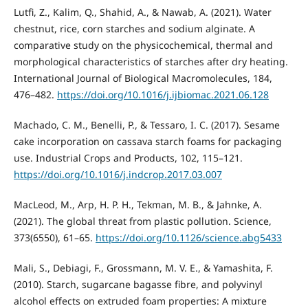
Lutfi, Z., Kalim, Q., Shahid, A., & Nawab, A. (2021). Water
chestnut, rice, corn starches and sodium alginate. A
comparative study on the physicochemical, thermal and
morphological characteristics of starches after dry heating.
International Journal of Biological Macromolecules, 184,
476–482.
https://doi.org/10.1016/j.ijbiomac.2021.06.128
Machado, C. M., Benelli, P., & Tessaro, I. C. (2017). Sesame
cake incorporation on cassava starch foams for packaging
use. Industrial Crops and Products, 102, 115–121.
https://doi.org/10.1016/j.indcrop.2017.03.007
MacLeod, M., Arp, H. P. H., Tekman, M. B., & Jahnke, A.
(2021). The global threat from plastic pollution. Science,
373(6550), 61–65.
https://doi.org/10.1126/science.abg5433
Mali, S., Debiagi, F., Grossmann, M. V. E., & Yamashita, F.
(2010). Starch, sugarcane bagasse fibre, and polyvinyl
alcohol effects on extruded foam properties: A mixture