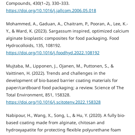
Compounds, 430(1–2), 330–333.
https://doi.org/10.1016/j.jallcom.2006.05.018
Mohammed, A., Gaduan, A., Chaitram, P., Pooran, A., Lee, K.-
Y., & Ward, K. (2023). Sargassum inspired, optimized calcium
alginate bioplastic composites for food packaging. Food
Hydrocolloids, 135, 108192.
https://doi.org/10.1016/j.foodhyd.2022.108192
Mujtaba, M., Lipponen, J., Ojanen, M., Puttonen, S., &
Vaittinen, H. (2022). Trends and challenges in the
development of bio-based barrier coating materials for
paper/cardboard food packaging; a review. Science of The
Total Environment, 851, 158328.
https://doi.org/10.1016/j.scitotenv.2022.158328
Nabipour, H., Wang, X., Song, L., & Hu, Y. (2020). A fully bio-
based coating made from alginate, chitosan and
hydroxyapatite for protecting flexible polyurethane foam