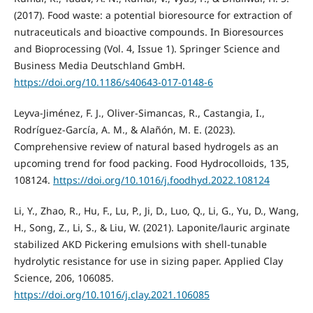
(2017). Food waste: a potential bioresource for extraction of
nutraceuticals and bioactive compounds. In Bioresources
and Bioprocessing (Vol. 4, Issue 1). Springer Science and
Business Media Deutschland GmbH.
https://doi.org/10.1186/s40643-017-0148-6
Leyva-Jiménez, F. J., Oliver-Simancas, R., Castangia, I.,
Rodríguez-García, A. M., & Alañón, M. E. (2023).
Comprehensive review of natural based hydrogels as an
upcoming trend for food packing. Food Hydrocolloids, 135,
108124.
https://doi.org/10.1016/j.foodhyd.2022.108124
Li, Y., Zhao, R., Hu, F., Lu, P., Ji, D., Luo, Q., Li, G., Yu, D., Wang,
H., Song, Z., Li, S., & Liu, W. (2021). Laponite/lauric arginate
stabilized AKD Pickering emulsions with shell-tunable
hydrolytic resistance for use in sizing paper. Applied Clay
Science, 206, 106085.
https://doi.org/10.1016/j.clay.2021.106085