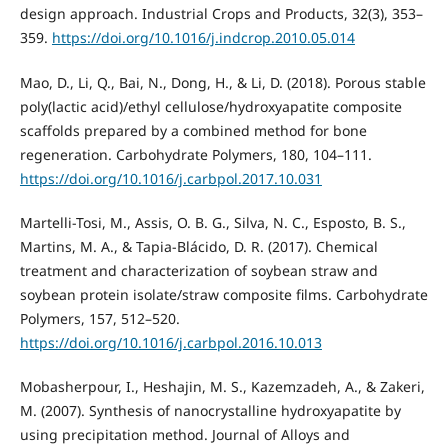
design approach. Industrial Crops and Products, 32(3), 353–
359.
https://doi.org/10.1016/j.indcrop.2010.05.014
Mao, D., Li, Q., Bai, N., Dong, H., & Li, D. (2018). Porous stable
poly(lactic acid)/ethyl cellulose/hydroxyapatite composite
scaffolds prepared by a combined method for bone
regeneration. Carbohydrate Polymers, 180, 104–111.
https://doi.org/10.1016/j.carbpol.2017.10.031
Martelli-Tosi, M., Assis, O. B. G., Silva, N. C., Esposto, B. S.,
Martins, M. A., & Tapia-Blácido, D. R. (2017). Chemical
treatment and characterization of soybean straw and
soybean protein isolate/straw composite films. Carbohydrate
Polymers, 157, 512–520.
https://doi.org/10.1016/j.carbpol.2016.10.013
Mobasherpour, I., Heshajin, M. S., Kazemzadeh, A., & Zakeri,
M. (2007). Synthesis of nanocrystalline hydroxyapatite by
using precipitation method. Journal of Alloys and