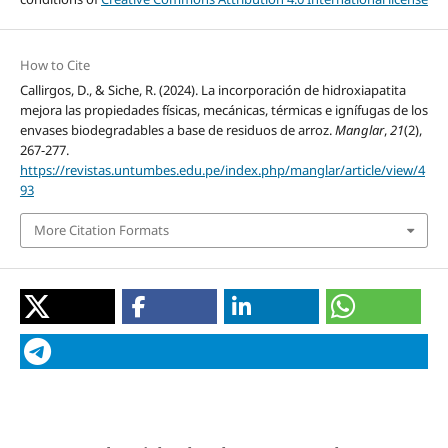
How to Cite
Callirgos, D., & Siche, R. (2024). La incorporación de hidroxiapatita
mejora las propiedades físicas, mecánicas, térmicas e ignífugas de los
envases biodegradables a base de residuos de arroz.
Manglar
,
21
(2),
267-277.
https://revistas.untumbes.edu.pe/index.php/manglar/article/view/4
93
More Citation Formats