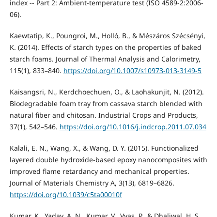
index -- Part 2: Ambient-temperature test (ISO 4589-2:2006-
06).
Kaewtatip, K., Poungroi, M., Holló, B., & Mészáros Szécsényi,
K. (2014). Effects of starch types on the properties of baked
starch foams. Journal of Thermal Analysis and Calorimetry,
115(1), 833–840.
https://doi.org/10.1007/s10973-013-3149-5
Kaisangsri, N., Kerdchoechuen, O., & Laohakunjit, N. (2012).
Biodegradable foam tray from cassava starch blended with
natural fiber and chitosan. Industrial Crops and Products,
37(1), 542–546.
https://doi.org/10.1016/j.indcrop.2011.07.034
Kalali, E. N., Wang, X., & Wang, D. Y. (2015). Functionalized
layered double hydroxide-based epoxy nanocomposites with
improved flame retardancy and mechanical properties.
Journal of Materials Chemistry A, 3(13), 6819–6826.
https://doi.org/10.1039/c5ta00010f
Kumar, K., Yadav, A. N., Kumar, V., Vyas, P., & Dhaliwal, H. S.