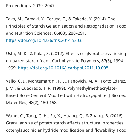
Proceedings, 2039–2047.
Tako, M., Tamaki, Y., Teruya, T., & Takeda, Y. (2014). The
Principles of Starch Gelatinization and Retrogradation. Food
and Nutrition Sciences, 05(03), 280–291.
https://doi.org/10.4236/fns.2014.53035
Uslu, M. K., & Polat, S. (2012). Effects of glyoxal cross-linking
on baked starch foam. Carbohydrate Polymers, 87(3), 1994–
1999.
https://doi.org/10.1016/j.carbpol.2011.10.008
Vallo, C. I., Montemartini, P. E., Fanovich, M. A., Porto Ló Pez,
J. M., & Cuadrado, T. R. (1999). Polymethylmethacrylate-
Based Bone Cement Modified with Hydroxyapatite. J Biomed
Mater Res, 48(2), 150-158.
Wang, C., Tang, C. H., Fu, X., Huang, Q., & Zhang, B. (2016).
Granular size of potato starch affects structural properties,
octenylsuccinic anhydride modification and flowability. Food