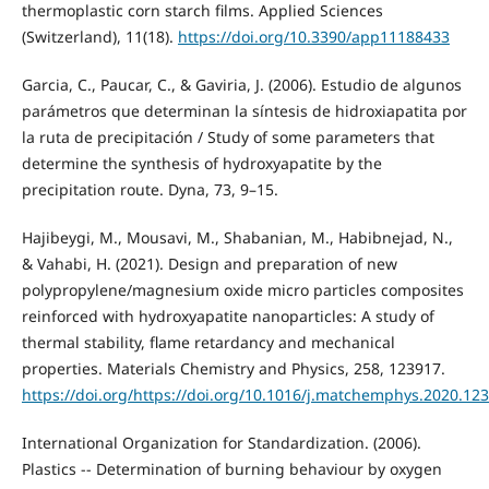
thermoplastic corn starch films. Applied Sciences
(Switzerland), 11(18).
https://doi.org/10.3390/app11188433
Garcia, C., Paucar, C., & Gaviria, J. (2006). Estudio de algunos
parámetros que determinan la síntesis de hidroxiapatita por
la ruta de precipitación / Study of some parameters that
determine the synthesis of hydroxyapatite by the
precipitation route. Dyna, 73, 9–15.
Hajibeygi, M., Mousavi, M., Shabanian, M., Habibnejad, N.,
& Vahabi, H. (2021). Design and preparation of new
polypropylene/magnesium oxide micro particles composites
reinforced with hydroxyapatite nanoparticles: A study of
thermal stability, flame retardancy and mechanical
properties. Materials Chemistry and Physics, 258, 123917.
https://doi.org/https://doi.org/10.1016/j.matchemphys.2020.12
International Organization for Standardization. (2006).
Plastics -- Determination of burning behaviour by oxygen