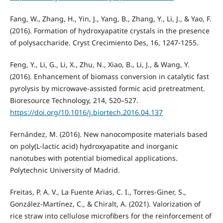
Fang, W., Zhang, H., Yin, J., Yang, B., Zhang, Y., Li, J., & Yao, F.
(2016). Formation of hydroxyapatite crystals in the presence
of polysaccharide. Cryst Crecimiento Des, 16, 1247-1255.
Feng, Y., Li, G., Li, X., Zhu, N., Xiao, B., Li, J., & Wang, Y.
(2016). Enhancement of biomass conversion in catalytic fast
pyrolysis by microwave-assisted formic acid pretreatment.
Bioresource Technology, 214, 520–527.
https://doi.org/10.1016/j.biortech.2016.04.137
Fernández, M. (2016). New nanocomposite materials based
on poly(L-lactic acid) hydroxyapatite and inorganic
nanotubes with potential biomedical applications.
Polytechnic University of Madrid.
Freitas, P. A. V., La Fuente Arias, C. I., Torres-Giner, S.,
González-Martínez, C., & Chiralt, A. (2021). Valorization of
rice straw into cellulose microfibers for the reinforcement of