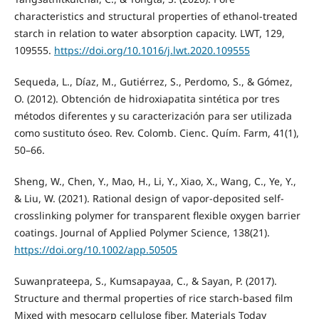
characteristics and structural properties of ethanol-treated
starch in relation to water absorption capacity. LWT, 129,
109555.
https://doi.org/10.1016/j.lwt.2020.109555
Sequeda, L., Díaz, M., Gutiérrez, S., Perdomo, S., & Gómez,
O. (2012). Obtención de hidroxiapatita sintética por tres
métodos diferentes y su caracterización para ser utilizada
como sustituto óseo. Rev. Colomb. Cienc. Quím. Farm, 41(1),
50–66.
Sheng, W., Chen, Y., Mao, H., Li, Y., Xiao, X., Wang, C., Ye, Y.,
& Liu, W. (2021). Rational design of vapor-deposited self-
crosslinking polymer for transparent flexible oxygen barrier
coatings. Journal of Applied Polymer Science, 138(21).
https://doi.org/10.1002/app.50505
Suwanprateepa, S., Kumsapayaa, C., & Sayan, P. (2017).
Structure and thermal properties of rice starch-based film
Mixed with mesocarp cellulose fiber. Materials Today