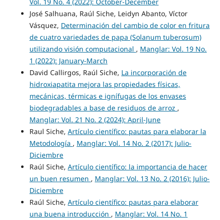
Vol. 19 No. 4 (2022): October-December
José Salhuana, Raúl Siche, Leidyn Abanto, Víctor
Vásquez,
Determinación del cambio de color en fritura
de cuatro variedades de papa (Solanum tuberosum)
utilizando visión computacional
,
Manglar: Vol. 19 No.
1 (2022): January-March
David Callirgos, Raúl Siche,
La incorporación de
hidroxiapatita mejora las propiedades físicas,
mecánicas, térmicas e ignífugas de los envases
biodegradables a base de residuos de arroz
,
Manglar: Vol. 21 No. 2 (2024): April-June
Raul Siche,
Artículo científico: pautas para elaborar la
Metodología
,
Manglar: Vol. 14 No. 2 (2017): Julio-
Diciembre
Raúl Siche,
Artículo científico: la importancia de hacer
un buen resumen
,
Manglar: Vol. 13 No. 2 (2016): Julio-
Diciembre
Raúl Siche,
Artículo científico: pautas para elaborar
una buena introducción
,
Manglar: Vol. 14 No. 1