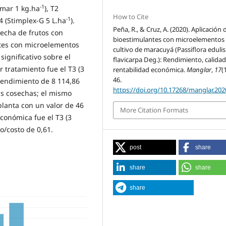
-1
timar 1 kg.ha
), T2
How to Cite
-1
T4 (Stimplex-G 5 L.ha
).
Peña, R., & Cruz, A. (2020). Aplicación 
secha de frutos con
bioestimulantes con microelementos 
tes con microelementos
cultivo de maracuyá (Passiflora edulis 
significativo sobre el
flavicarpa Deg.): Rendimiento, calidad
 tratamiento fue el T3 (3
rentabilidad económica.
Manglar
,
17
(
46.
rendimiento de 8 114,86
https://doi.org/10.17268/manglar.202
as cosechas; el mismo
planta con un valor de 46
More Citation Formats
económica fue el T3 (3
o/costo de 0,61.
post
share
share
share
share