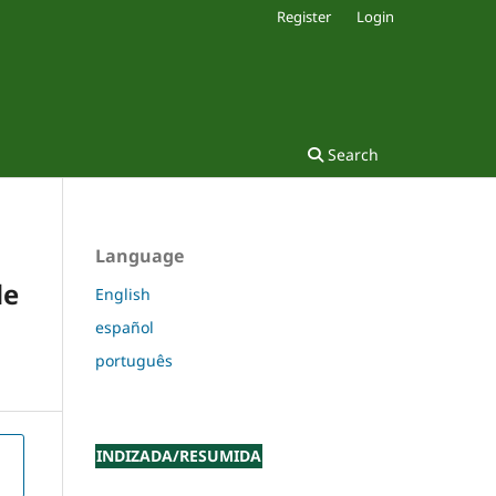
Register
Login
Search
Language
de
English
español
português
INDIZADA/RESUMIDA