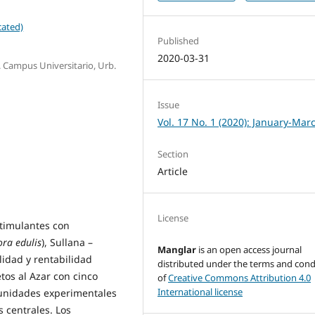
cated)
Published
2020-03-31
 Campus Universitario, Urb.
Issue
Vol. 17 No. 1 (2020): January-Mar
Section
Article
License
stimulantes con
ora edulis
), Sullana –
Manglar
is an open access journal
lidad y rentabilidad
distributed under the terms and cond
os al Azar con cinco
of
Creative Commons Attribution 4.0
International license
5 unidades experimentales
 centrales. Los