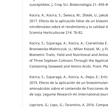
susceptibles. J. Crop Sci. Biotecnología 21: 459-4
Kocira, A.; Kocira, S.; Świeca, M.; Złotek, U.; Jaku
2017. Efecto de la aplicación foliar de un bioes
nitrofenolato sobre el rendimiento y la calidad de
Scientia Horticulturae 214: 76-82.
Kocira, S.; Szparaga, A.; Kocira, A.; Czerwińska E.
Bronowicka-Mielniczuk, U.; Milan Koszel, M.; y F
Biometric Traits, Yield and Nutritional and Antio
of Three Soybean Cultivars Through the Applicat
Containing Seaweed and Amino Acids. Front. Plant
Kocira, S.; Szparaga, A.; Kocira, A.; Depo, E.; Erli
2019. Efecto de la aplicación de un bioestimulan
aminoácidos sobre el contenido de fracciones de 
de soja. Legume Research-An International Journ
Lopriore, G.; Lops, G.; Tarantino, A. 2016. Comp