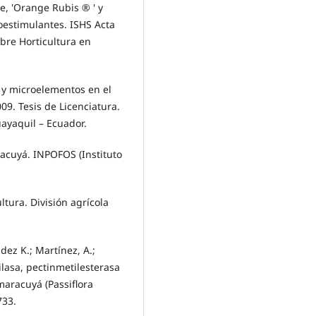
e, 'Orange Rubis ® ' y
ioestimulantes. ISHS Acta
obre Horticultura en
 y microelementos en el
09. Tesis de Licenciatura.
ayaquil – Ecuador.
aracuyá. INPOFOS (Instituto
ltura. División agrícola
ez K.; Martínez, A.;
ilasa, pectinmetilesterasa
maracuyá (Passiflora
733.