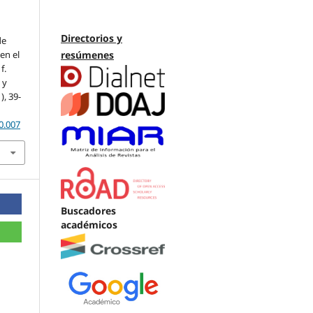
Directorios y
de
resúmenes
en el
f.
 y
1), 39-
0.007
Buscadores
académicos