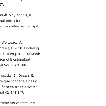
67.
bczyk, A.; y Kapela, K.
timulante a base de
 dos cultivares de frijol.
; Wójtowicz, A.;
indura, P. 2018. Modeling
xidant Properties of Seeds
ion of Biostimulant
 Sci. 9: Art. 388.
chowska, B.; Deszcz, E.
te que contiene algas y
fibra en tres cultivares
al 42: 341-347.
ortamiento vegetativo y