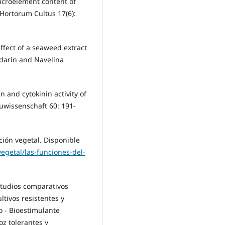
microelement content of
. Hortorum Cultus 17(6):
Effect of a seaweed extract
ndarin and Navelina
n and cytokinin activity of
wissenschaft 60: 191-
ción vegetal. Disponible
vegetal/las-funciones-del-
studios comparativos
ltivos resistentes y
o - Bioestimulante
roz tolerantes y