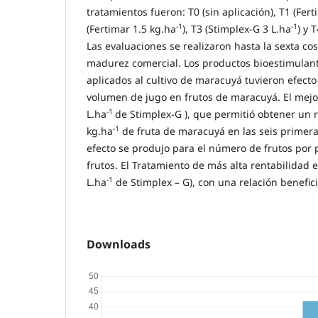
tratamientos fueron: T0 (sin aplicación), T1 (Fer
-1
-1
(Fertimar 1.5 kg.ha
), T3 (Stimplex-G 3 L.ha
) y 
Las evaluaciones se realizaron hasta la sexta co
madurez comercial. Los productos bioestimulan
aplicados al cultivo de maracuyá tuvieron efecto 
volumen de jugo en frutos de maracuyá. El mejor
-1
L.ha
de Stimplex-G ), que permitió obtener un 
-1
kg.ha
de fruta de maracuyá en las seis primer
efecto se produjo para el número de frutos por 
frutos. El Tratamiento de más alta rentabilidad 
-1
L.ha
de Stimplex – G), con una relación benefici
Downloads