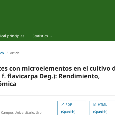
ical principles
Statistics
rch
/
Article
tes con microelementos en el cultivo 
 f. flavicarpa Deg.): Rendimiento,
nómica
PDF
HTML
(Spanish)
(Spanish)
 Campus Universitario, Urb.