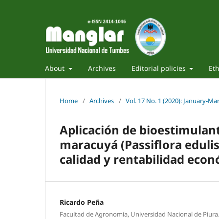
About
Archives
Editorial policies
Eth
Home
/
Archives
/
Vol. 17 No. 1 (2020): January-Ma
Aplicación de bioestimulan
maracuyá (Passiflora edulis
calidad y rentabilidad eco
Ricardo Peña
Facultad de Agronomía, Universidad Nacional de Piura.