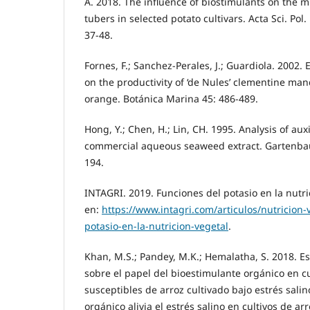
A. 2018. The influence of biostimulants on the 
tubers in selected potato cultivars. Acta Sci. Pol
37-48.
Fornes, F.; Sanchez-Perales, J.; Guardiola. 2002. 
on the productivity of ‘de Nules’ clementine ma
orange. Botánica Marina 45: 486-489.
Hong, Y.; Chen, H.; Lin, CH. 1995. Analysis of auxi
commercial aqueous seaweed extract. Gartenbau
194.
INTAGRI. 2019. Funciones del potasio en la nutri
en:
https://www.intagri.com/articulos/nutricion-
potasio-en-la-nutricion-vegetal
.
Khan, M.S.; Pandey, M.K.; Hemalatha, S. 2018. E
sobre el papel del bioestimulante orgánico en cu
susceptibles de arroz cultivado bajo estrés salin
orgánico alivia el estrés salino en cultivos de ar