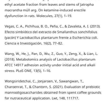
ethyl acetate fraction from leaves and stems of Jatropha
macrantha müll arg. On ketamine-induced erectile
dysfunction in rats. Molecules, 27(1), 1–19.
Vegas, C. A., Pichihua, B. O., Peña, C., & Zavaleta, A. I. (2013).
Efecto simbiótico del extracto de Smallanthus sonchifolius
(yacón) Y Lactobacillus plantarum frente a Escherichia coli.
Ciencia e Investigación, 16(2), 77–82.
Wang, W., He, J., Pan, D., Wu, Z., Guo, Y., Zeng, X., & Lian, L.
(2018). Metabolomics analysis of Lactobacillus plantarum
ATCC 14917 adhesion activity under initial acid and alkali
stress. PLoS ONE, 13(5), 1–16.
Wongsiridetchai, C., Jonjaroen, V., Sawangwan, T.,
Charoenrat, T., & Chantorn, S. (2021). Evaluation of prebiotic
mannooligosaccharides obtained from spent coffee grounds
for nutraceutical application. Lwt, 148, 111717.