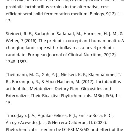
probiotic lactobacillus strains in the alternative, cost-
efficient semi-solid fermentation medium. Biology, 9(12), 1–
13.
Steinert, R. E., Sadaghian Sadabad, M., Harmsen, H. J. M., &
Weber, P. (2016). The prebiotic concept and human health: A
changing landscape with riboflavin as a novel prebiotic
candidate. European Journal of Clinical Nutrition, 70(12),
1348–1353.
Theilmann, M. C., Goh, Y. J., Nielsen, K. F., Klaenhammer, T.
R., Barrangou, R., & Abou Hachem, M. (2017). Lactobacillus
acidophilus Metabolizes Dietary Plant Glucosides and
Externalizes Their Bioactive Phytochemicals. MBio, 8(6), 1–
15.
Tinco-Jayo, J. A., Aguilar-Felices, E. J., Enciso-Roca, E. C.,
Arroyo-Acevedo, J. L., & Herrera-Calderon, O. (2022).
Phytochemical screening by LC-ESI-MS/MS and effect of the