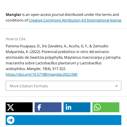
Manglar
is an open access journal distributed under the terms and
conditions of
Creative Commons Attribution 4.0 International license
How to Cite
Pariona-Huapaya, D., Iris Zavaleta, A., Acuña, G. F., & Zamudio-
Malpartida, K. (2022). Potencial prebiótico in vitro del extracto
atomizado de Swartzia polyphylla, Maytenus macrocarpa y Jatropha
macrantha sobre Lactobacillus plantarum y Lactobacillus
acidophilus.
Manglar
,
19
(4), 317-322.
https://doi.org/10.57188/manglar.2022.040
More Citation Formats