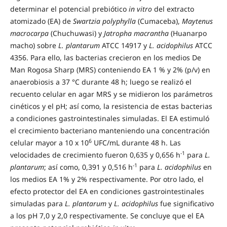
determinar el potencial prebiótico
in vitro
del extracto
atomizado (EA) de
Swartzia polyphylla
(Cumaceba),
Maytenus
macrocarpa
(Chuchuwasi) y
Jatropha macrantha
(Huanarpo
macho) sobre
L. plantarum
ATCC 14917 y
L. acidophilus
ATCC
4356. Para ello, las bacterias crecieron en los medios De
Man Rogosa Sharp (MRS) conteniendo EA 1 % y 2% (p/v) en
anaerobiosis a 37 °C durante 48 h; luego se realizó el
recuento celular en agar MRS y se midieron los parámetros
cinéticos y el pH; así como, la resistencia de estas bacterias
a condiciones gastrointestinales simuladas. El EA estimuló
el crecimiento bacteriano manteniendo una concentración
6
celular mayor a 10 x 10
UFC/mL durante 48 h. Las
-1
velocidades de crecimiento fueron 0,635 y 0,656 h
para
L.
-1
plantarum
; así como, 0,391 y 0,516 h
para
L. acidophilus
en
los medios EA 1% y 2% respectivamente. Por otro lado, el
efecto protector del EA en condiciones gastrointestinales
simuladas para
L. plantarum
y
L. acidophilus
fue significativo
a los pH 7,0 y 2,0 respectivamente. Se concluye que el EA