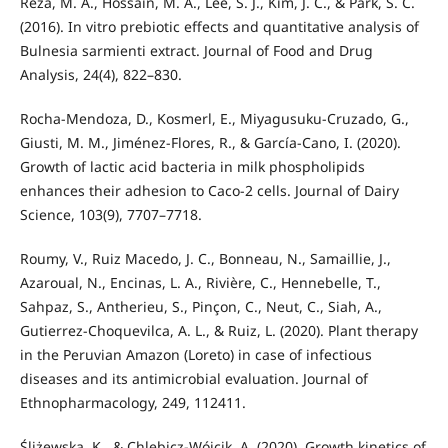
Reza, M. A., Hossain, M. A., Lee, S. J., Kim, J. C., & Park, S. C.
(2016). In vitro prebiotic effects and quantitative analysis of
Bulnesia sarmienti extract. Journal of Food and Drug
Analysis, 24(4), 822–830.
Rocha-Mendoza, D., Kosmerl, E., Miyagusuku-Cruzado, G.,
Giusti, M. M., Jiménez-Flores, R., & García-Cano, I. (2020).
Growth of lactic acid bacteria in milk phospholipids
enhances their adhesion to Caco-2 cells. Journal of Dairy
Science, 103(9), 7707–7718.
Roumy, V., Ruiz Macedo, J. C., Bonneau, N., Samaillie, J.,
Azaroual, N., Encinas, L. A., Rivière, C., Hennebelle, T.,
Sahpaz, S., Antherieu, S., Pinçon, C., Neut, C., Siah, A.,
Gutierrez-Choquevilca, A. L., & Ruiz, L. (2020). Plant therapy
in the Peruvian Amazon (Loreto) in case of infectious
diseases and its antimicrobial evaluation. Journal of
Ethnopharmacology, 249, 112411.
Śliżewska, K., & Chlebicz-Wójcik, A. (2020). Growth kinetics of