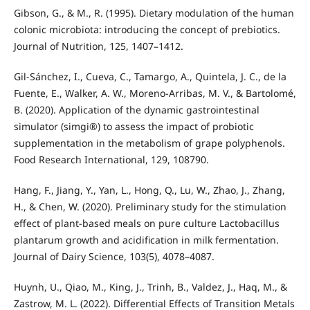
Gibson, G., & M., R. (1995). Dietary modulation of the human
colonic microbiota: introducing the concept of prebiotics.
Journal of Nutrition, 125, 1407–1412.
Gil-Sánchez, I., Cueva, C., Tamargo, A., Quintela, J. C., de la
Fuente, E., Walker, A. W., Moreno-Arribas, M. V., & Bartolomé,
B. (2020). Application of the dynamic gastrointestinal
simulator (simgi®) to assess the impact of probiotic
supplementation in the metabolism of grape polyphenols.
Food Research International, 129, 108790.
Hang, F., Jiang, Y., Yan, L., Hong, Q., Lu, W., Zhao, J., Zhang,
H., & Chen, W. (2020). Preliminary study for the stimulation
effect of plant-based meals on pure culture Lactobacillus
plantarum growth and acidification in milk fermentation.
Journal of Dairy Science, 103(5), 4078–4087.
Huynh, U., Qiao, M., King, J., Trinh, B., Valdez, J., Haq, M., &
Zastrow, M. L. (2022). Differential Effects of Transition Metals