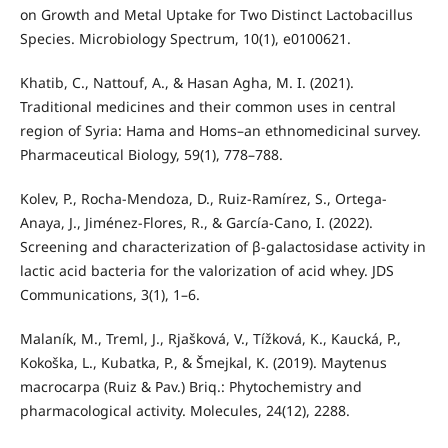
on Growth and Metal Uptake for Two Distinct Lactobacillus
Species. Microbiology Spectrum, 10(1), e0100621.
Khatib, C., Nattouf, A., & Hasan Agha, M. I. (2021).
Traditional medicines and their common uses in central
region of Syria: Hama and Homs–an ethnomedicinal survey.
Pharmaceutical Biology, 59(1), 778–788.
Kolev, P., Rocha-Mendoza, D., Ruiz-Ramírez, S., Ortega-
Anaya, J., Jiménez-Flores, R., & García-Cano, I. (2022).
Screening and characterization of β-galactosidase activity in
lactic acid bacteria for the valorization of acid whey. JDS
Communications, 3(1), 1–6.
Malaník, M., Treml, J., Rjašková, V., Tížková, K., Kaucká, P.,
Kokoška, L., Kubatka, P., & Šmejkal, K. (2019). Maytenus
macrocarpa (Ruiz & Pav.) Briq.: Phytochemistry and
pharmacological activity. Molecules, 24(12), 2288.