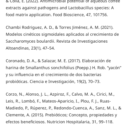
& Colla, E. (2022). Antimicrobial potential of aqueous coffee
extracts against pathogens and Lactobacillus species: A
food matrix application. Food Bioscience, 47, 101756.
Chambi Rodriguez, A. D., & Torres Jiménez, A. M. (2021).
Modelos cinéticos sigmoidales aplicados al crecimiento de
Saccharomyces boulardii. Revista de Investigaciones
Altoandinas, 23(1), 47–54.
Coronado, D. A., & Salazar, M. E. (2017). Elaboración de
harina de Smallanthus sonchifolius (Poepp.) H. Rob. “yacón”
y su influencia en el crecimiento de dos bacterias
probióticas. Ciencia e Investigación, 19(2), 70–73.
Corzo, N., Alonso, J. L., Azpiroz, F., Calvo, M. A., Cirici, M.,
Leis, R., Lombó, F., Mateos-Aparicio, I., Plou, F. J., Ruas-
Madiedo, P., Rúperez, P., Redondo-Cuenca, A., Sanz, M. L., &
Clemente, A. (2015). Prebióticos; Concepto, propiedades y
efectos beneficiosos. Nutricion Hospitalaria, 31, 99–118.