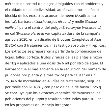
métodos de control de plagas amigables con el ambiente y
el cuidado de la biodiversidad, aquí evaluamos el efecto
biocida de los extractos acuosos de neem (Azadirachta
indica), barbasco (
Lonchocarpus nicou
L.) y molle (
Schinus
molle
L.) para el control del pulgo (
Brevicoryne brassicae
L.)
en col (
Brassica oleracea
var capitata) durante la campaña
agrícola 2020, en un diseño de Bloques Completos al Azar
(DBCA) con 3 tratamientos, más testigo absoluto y 4 réplicas.
Los extractos se prepararon a partir de la combinación de
hojas, tallos, corteza, frutos y raíces de las plantas a razón
de 1kg y aplicados a una dosis de 6 ml por litro de agua. El
barbasco fue el más eficiente en la reducción del número de
pulgones por planta y la más toxica para causar en un
75,34% de mortalidad en 45 días de tratamiento, seguida
por molle con 61,43% y con peso de pella de hasta 1725 g.
Se concluye que los extractos vegetales disminuyeron las
poblaciones del pulgón y resultan adecuados para su uso
en los programas del Manejo Integrado.