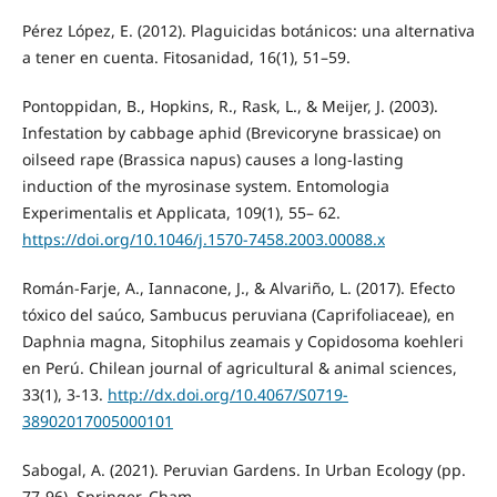
Pérez López, E. (2012). Plaguicidas botánicos: una alternativa
a tener en cuenta. Fitosanidad, 16(1), 51–59.
Pontoppidan, B., Hopkins, R., Rask, L., & Meijer, J. (2003).
Infestation by cabbage aphid (Brevicoryne brassicae) on
oilseed rape (Brassica napus) causes a long-lasting
induction of the myrosinase system. Entomologia
Experimentalis et Applicata, 109(1), 55– 62.
https://doi.org/10.1046/j.1570-7458.2003.00088.x
Román-Farje, A., Iannacone, J., & Alvariño, L. (2017). Efecto
tóxico del saúco, Sambucus peruviana (Caprifoliaceae), en
Daphnia magna, Sitophilus zeamais y Copidosoma koehleri
en Perú. Chilean journal of agricultural & animal sciences,
33(1), 3-13.
http://dx.doi.org/10.4067/S0719-
38902017005000101
Sabogal, A. (2021). Peruvian Gardens. In Urban Ecology (pp.
77-96). Springer, Cham.