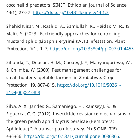
coccinellid predators. SINET: Ethiopian Journal of Science,
44(1), 27-37.
https://doi.org/10.4314/sinet.v44i1.3
Shahid Nisar, M., Rashid, A., Samiullah, K., Haidar, M. R., &
Malik, S. (2023). Ecofriendly approaches for controlling
mustard aphid (Lipaphis erysimi KALT.) infestation. Plant
Protection, 7(1), 1–7.
https://doi.org/10.33804/pp.007.01.4455
Sibanda, T., Dobson, H. M., Cooper, J. F., Manyangarirwa, W.,
& Chiimba, W. (2000). Pest management challenges for
small-holder vegetable farmers in Zimbabwe. Crop
Protection, 19, 807–815.
https://doi.org/10.1016/S0261-
2194(00)00108-3
Silva, A. X., Jander, G., Samaniego, H., Ramsey J. S., &
Figueroa, C. C. (2012). Insecticide resistance mechanisms in
the green peach aphid Myzus persicae (Hemiptera:
Aphididae) I: A transcriptomic survey. PLoS ONE, 7(6),
e36366.
https://doi.org/10.1371/journal.pone.0036366
.