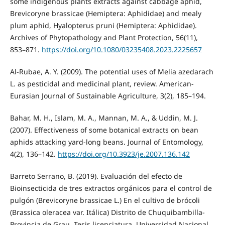
some indigenous plants extracts against cabbage aphid,
Brevicoryne brassicae (Hemiptera: Aphididae) and mealy
plum aphid, Hyalopterus pruni (Hemiptera: Aphididae).
Archives of Phytopathology and Plant Protection, 56(11),
853–871.
https://doi.org/10.1080/03235408.2023.2225657
Al-Rubae, A. Y. (2009). The potential uses of Melia azedarach
L. as pesticidal and medicinal plant, review. American-
Eurasian Journal of Sustainable Agriculture, 3(2), 185–194.
Bahar, M. H., Islam, M. A., Mannan, M. A., & Uddin, M. J.
(2007). Effectiveness of some botanical extracts on bean
aphids attacking yard-long beans. Journal of Entomology,
4(2), 136–142.
https://doi.org/10.3923/je.2007.136.142
Barreto Serrano, B. (2019). Evaluación del efecto de
Bioinsecticida de tres extractos orgánicos para el control de
pulgón (Brevicoryne brassicae L.) En el cultivo de brócoli
(Brassica oleracea var. Itálica) Distrito de Chuquibambilla-
Provincia de Grau. Tesis licenciatura. Universidad Nacional