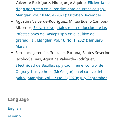
Valverde-Rodríguez, Nidio Jorge-Aquino,
Eficiencia del
riego por goteo en el rendimiento de Brassica spp
,
Manglar: Vol. 18 No. 4 (2021): October-December
Agustina Valverde-Rodriguez, Miltao Edelio Campos-
Albornoz,
Extractos vegetales en la reducción de las
infestaciones de Dasiops spp en el cultivo de
granadilla
,
Manglar: Vol. 18 No. 1 (2021): January-
March
Fernando Jeremías Gonzales-Pariona, Santos Severino
Jacobo-Salinas, Agustina Valverde-Rodríguez,
Efectividad de Bacillus sp y caolín en el control de
Oligonychus yothersi (McGregor) en el cultivo del
palto
,
Manglar: Vol. 17 No. 3 (2020): July-September
Language
English
español