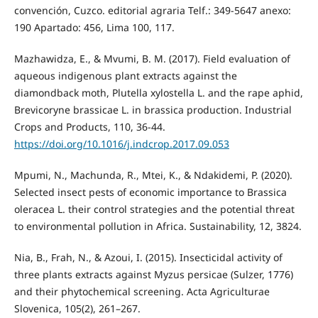
convención, Cuzco. editorial agraria Telf.: 349-5647 anexo:
190 Apartado: 456, Lima 100, 117.
Mazhawidza, E., & Mvumi, B. M. (2017). Field evaluation of
aqueous indigenous plant extracts against the
diamondback moth, Plutella xylostella L. and the rape aphid,
Brevicoryne brassicae L. in brassica production. Industrial
Crops and Products, 110, 36-44.
https://doi.org/10.1016/j.indcrop.2017.09.053
Mpumi, N., Machunda, R., Mtei, K., & Ndakidemi, P. (2020).
Selected insect pests of economic importance to Brassica
oleracea L. their control strategies and the potential threat
to environmental pollution in Africa. Sustainability, 12, 3824.
Nia, B., Frah, N., & Azoui, I. (2015). Insecticidal activity of
three plants extracts against Myzus persicae (Sulzer, 1776)
and their phytochemical screening. Acta Agriculturae
Slovenica, 105(2), 261–267.