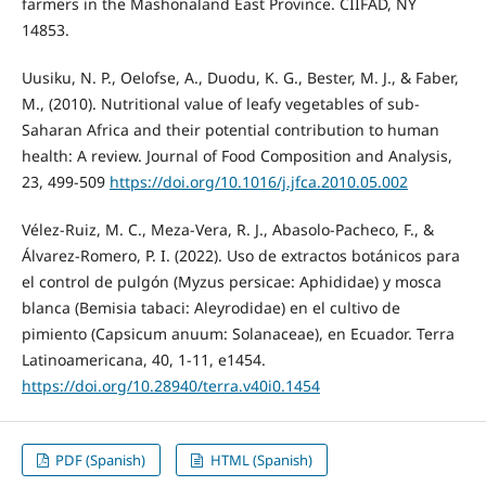
farmers in the Mashonaland East Province. CIIFAD, NY
14853.
Uusiku, N. P., Oelofse, A., Duodu, K. G., Bester, M. J., & Faber,
M., (2010). Nutritional value of leafy vegetables of sub-
Saharan Africa and their potential contribution to human
health: A review. Journal of Food Composition and Analysis,
23, 499-509
https://doi.org/10.1016/j.jfca.2010.05.002
Vélez-Ruiz, M. C., Meza-Vera, R. J., Abasolo-Pacheco, F., &
Álvarez-Romero, P. I. (2022). Uso de extractos botánicos para
el control de pulgón (Myzus persicae: Aphididae) y mosca
blanca (Bemisia tabaci: Aleyrodidae) en el cultivo de
pimiento (Capsicum anuum: Solanaceae), en Ecuador. Terra
Latinoamericana, 40, 1-11, e1454.
https://doi.org/10.28940/terra.v40i0.1454
PDF (Spanish)
HTML (Spanish)