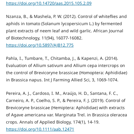
https://doi.org/10.14720/aas.2015.105.2.09
Nzanza, B., & Mashela, P. W. (2012). Control of whiteflies and
aphids in tomato (Solanum lycopersicum L.) by fermented
plant extracts of neem leaf and wild garlic. African Journal
of Biotechnology, 11(94), 16077-16082.
https://doi.org/10.5897/AJB12.775
Pahla, I., Tumbare, T., Chitamba, J., & Kapenzi, A. (2014).
Evaluation of Allium sativum and Allium cepa intercrops on
the control of Brevicoryne brassicae (Homoptera: Aphididae)
in Brassica napus. Int J Farming Allied Sci, 3, 1069-1074.
Pereira, A. J., Cardoso, I. M., Araújo, H. D., Santana, F. C.,
Carneiro, A. P., Coelho, S. P., & Pereira, F. J. (2019). Control of
Brevicoryne brassicae (Hemiptera: Aphididae) with extracts
of Agave americana var. Marginata Trel. in Brassica oleracea
crops. Annals of Applied Biology, 174(1), 14-19.
https://doi.org/10.1111/aab.12471