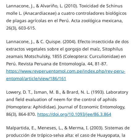
Lannacone, J., & Alvariño, L. (2010). Toxicidad de Schinus
molle L. (Anacardiaceae) a cuatro controladores biológicos
de plagas agrícolas en el Perú. Acta zoológica mexicana,
26(3), 603-615.
Lannacone, J., & C. Quispe. (2004). Efecto insecticida de dos
extractos vegetales sobre el gorgojo del maíz, Sitophilus
zeamais Motschulsky, 1855 (Coleoptera: Curculionidae) en
Perú. Revista Peruana de Entomología. 44, 81-87.
https://www.revperuentomol.com.pe/index.php/rev-peru-
entomol/article/view/186/161
Lowery, D. T., Isman, M. B., & Brard, N. L. (1993). Laboratory
and field evaluation of neem for the control of aphids
(Homoptera: Aphididae). Journal of Economic Entomology,
86(3), 864-870.
https://doi.org/10.1093/jee/86.3.864
Malpartida, E., Meneses, L., & Merma, I. (2003). Sistemas de
producción de trópico-selva alta: el caso de Huayopata, la