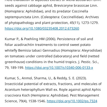
seeds against cabbage aphid, Brevicoryne brassicae Linn.
(Homoptera: Aphididae), and its predator Coccinella
septempunctata Linn. (Coleoptera: Coccinellidae). Archives
of phytopathology and plant protection, 45(11), 1273-1279.
https://doi.org/10.1080/03235408.2012.673260
Kumar P., & Poehling HM (2006). Persistence of soil and
foliar azadirachtin treatments to control sweet potato
whitefly Bemisia tabaci Gennadius (Homoptera: Aleyrodidae)
on tomatoes under controlled (laboratory) and field (netted
greenhouse) conditions in the humid tropics. J. Pestic. Sci.,
79, 189-199.
https://doi.org/10.1007/s10340-006-0133-x
Kumar, S., Anmol, Sharma, U., & Reddy, S. E. (2023).
Insecticidal potential of extracts, fractions, and molecules of
Aconitum heterophyllum Wall ex. Royle against aphid Aphis
craccivora Koch (Hemiptera: Aphididae). Pest Management
Science, 79(4), 1538-1546.
https://doi.org/10.1002/ps.7324