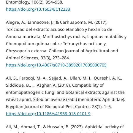
Entomology, 106(2), 954–958.
https://doi.org/10.1603/EC12233
Alegre, A., Iannacone, J., & Carhuapoma, M. (2017).
Toxicidad del extracto acuoso etanólico y hexánico de
Annona muricata, Minthostachys mollis, Lupinus mutabilis y
Chenopodium quinoa sobre Tetranychus urticae y
Chrysoperla externa. Chilean Journal of Agricultural and
Animal Sciences, 33(3), 273–284.
https://doi.org/10.4067/s0719-38902017005000705
Ali, S., Farooqi, M. A., Sajjad, A., Ullah, M. I., Qureshi, A. K.,
Siddique, B., … Asghar, A. (2018). Compatibility of
entomopathogenic fungi and botanical extracts against the
wheat aphid, Sitobion avenae (Fab.) (hemiptera: Aphididae).
Egyptian Journal of Biological Pest Control, 28(1), 1–6.
https://doi.org/10.1186/s41938-018-0101-9
Ali, M., Ahmad, T., & Hussain, B. (2023). Aphicidal activity of