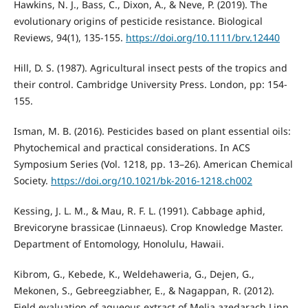
Hawkins, N. J., Bass, C., Dixon, A., & Neve, P. (2019). The
evolutionary origins of pesticide resistance. Biological
Reviews, 94(1), 135-155.
https://doi.org/10.1111/brv.12440
Hill, D. S. (1987). Agricultural insect pests of the tropics and
their control. Cambridge University Press. London, pp: 154-
155.
Isman, M. B. (2016). Pesticides based on plant essential oils:
Phytochemical and practical considerations. In ACS
Symposium Series (Vol. 1218, pp. 13–26). American Chemical
Society.
https://doi.org/10.1021/bk-2016-1218.ch002
Kessing, J. L. M., & Mau, R. F. L. (1991). Cabbage aphid,
Brevicoryne brassicae (Linnaeus). Crop Knowledge Master.
Department of Entomology, Honolulu, Hawaii.
Kibrom, G., Kebede, K., Weldehaweria, G., Dejen, G.,
Mekonen, S., Gebreegziabher, E., & Nagappan, R. (2012).
Field evaluation of aqueous extract of Melia azedarach Linn.