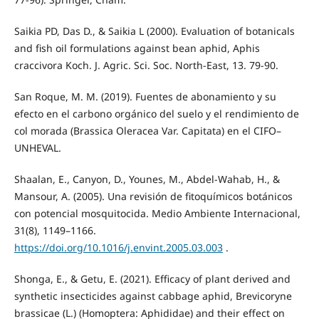
Saikia PD, Das D., & Saikia L (2000). Evaluation of botanicals
and fish oil formulations against bean aphid, Aphis
craccivora Koch. J. Agric. Sci. Soc. North-East, 13. 79-90.
San Roque, M. M. (2019). Fuentes de abonamiento y su
efecto en el carbono orgánico del suelo y el rendimiento de
col morada (Brassica Oleracea Var. Capitata) en el CIFO–
UNHEVAL.
Shaalan, E., Canyon, D., Younes, M., Abdel-Wahab, H., &
Mansour, A. (2005). Una revisión de fitoquímicos botánicos
con potencial mosquitocida. Medio Ambiente Internacional,
31(8), 1149–1166.
https://doi.org/10.1016/j.envint.2005.03.003
.
Shonga, E., & Getu, E. (2021). Efficacy of plant derived and
synthetic insecticides against cabbage aphid, Brevicoryne
brassicae (L.) (Homoptera: Aphididae) and their effect on