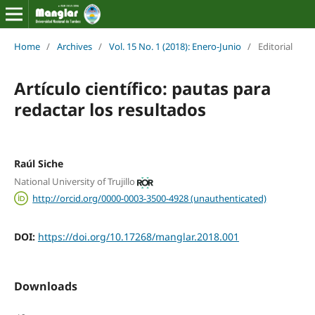
Home
/
Archives
/
Vol. 15 No. 1 (2018): Enero-Junio
/
Editorial
Artículo científico: pautas para
redactar los resultados
Raúl Siche
National University of Trujillo
http://orcid.org/0000-0003-3500-4928 (unauthenticated)
DOI:
https://doi.org/10.17268/manglar.2018.001
Downloads