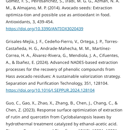
Gómez, F. S., Peirósánchez, S., Iradi, M. G. G., Azman, N. A.
M., & Almajano, M. P. (2014). Avocado seeds: Extraction
optimiza-tion and possible use as antioxidant in food.
Antioxidants, 3, 439-454.
https://doi.org/10.3390/ANTIOX3020439
Grisales-Mejía, J. F., Cedeño-Fierro, V., Ortega, J. P., Torres-
Castañeda, H. G., Andrade-Mahecha, M. M., Martínez-
Correa, H. A., Álvarez-Rivera, G., Mendiola, J. A., Cifuentes,
A., & Ibañez, E. (2024). Advanced NADES-based extraction
processes for the recovery of phenolic compounds from
Hass avocado residues: A sustainable valorization strategy.
Separation and Purification Technology, 351, 128104.
https://doi.org/10.1016/J.SEPPUR.2024.128104
Guo, C., Gao, X., Zhao, X., Zhang, B., Chen, J., Chang, C., &
Chen, Z. (2023). Response surface optimization of extraction
of rutin and quercetin from Cyclobalanopsis leaves by
hydrothermal treatment catalyzed by ethanol-acetic acid.