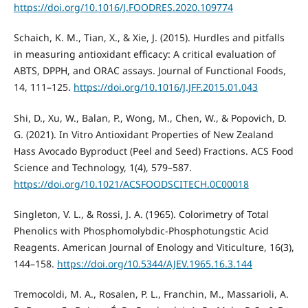
https://doi.org/10.1016/J.FOODRES.2020.109774
Schaich, K. M., Tian, X., & Xie, J. (2015). Hurdles and pitfalls
in measuring antioxidant efficacy: A critical evaluation of
ABTS, DPPH, and ORAC assays. Journal of Functional Foods,
14, 111–125.
https://doi.org/10.1016/J.JFF.2015.01.043
Shi, D., Xu, W., Balan, P., Wong, M., Chen, W., & Popovich, D.
G. (2021). In Vitro Antioxidant Properties of New Zealand
Hass Avocado Byproduct (Peel and Seed) Fractions. ACS Food
Science and Technology, 1(4), 579–587.
https://doi.org/10.1021/ACSFOODSCITECH.0C00018
Singleton, V. L., & Rossi, J. A. (1965). Colorimetry of Total
Phenolics with Phosphomolybdic-Phosphotungstic Acid
Reagents. American Journal of Enology and Viticulture, 16(3),
144–158.
https://doi.org/10.5344/AJEV.1965.16.3.144
Tremocoldi, M. A., Rosalen, P. L., Franchin, M., Massarioli, A.