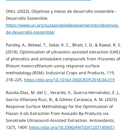
ONU. (2022). Objetivos y metas de desarrollo sostenible -
Desarrollo Sostenible.
https://www.un.org/sustainabledevelopment/es/objetivos-
de-desarrollo-sostenible/
Pandey, A., Belwal, T., Sekar, K. C., Bhatt, I. D., & Rawal, R. S.
(2018). Optimization of ultrasonic-assisted extraction (UAE)
of phenolics and antioxidant compounds from rhizomes of
Rheum moorcroftianum using response surface
methodology (RSM). Industrial Crops and Products, 119,
218–225.
https://doi.org/10.1016/J.INDCROP.2018.04.019
Razola-Díaz, M. del C., Verardo, V., Guerra-Hernández, E. J.,
García-Villanova Ruiz, B., & Gómez-Caravaca, A. M. (2023).
Response Surface Methodology for the Optimization of
Flavan-3-ols Extraction from Avocado By-Products via
Sonotrode Ultrasound-Assisted Extraction. Antioxidants,
12(7), 1409.
https://doi.org/10.3390/ANTIOX12071409/S1