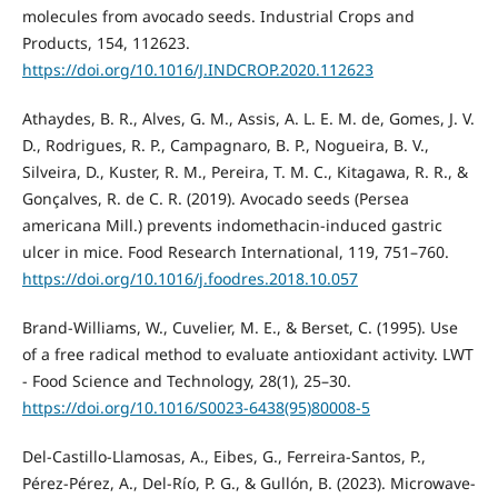
molecules from avocado seeds. Industrial Crops and
Products, 154, 112623.
https://doi.org/10.1016/J.INDCROP.2020.112623
Athaydes, B. R., Alves, G. M., Assis, A. L. E. M. de, Gomes, J. V.
D., Rodrigues, R. P., Campagnaro, B. P., Nogueira, B. V.,
Silveira, D., Kuster, R. M., Pereira, T. M. C., Kitagawa, R. R., &
Gonçalves, R. de C. R. (2019). Avocado seeds (Persea
americana Mill.) prevents indomethacin-induced gastric
ulcer in mice. Food Research International, 119, 751–760.
https://doi.org/10.1016/j.foodres.2018.10.057
Brand-Williams, W., Cuvelier, M. E., & Berset, C. (1995). Use
of a free radical method to evaluate antioxidant activity. LWT
- Food Science and Technology, 28(1), 25–30.
https://doi.org/10.1016/S0023-6438(95)80008-5
Del-Castillo-Llamosas, A., Eibes, G., Ferreira-Santos, P.,
Pérez-Pérez, A., Del-Río, P. G., & Gullón, B. (2023). Microwave-