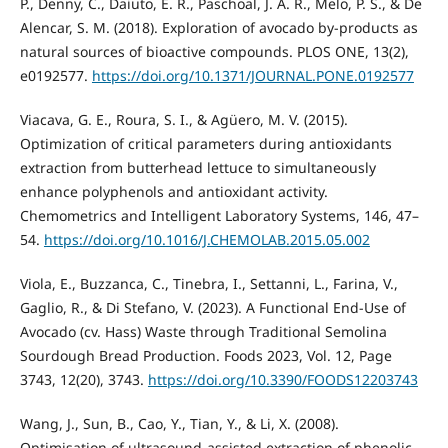
P., Denny, C., Daiuto, É. R., Paschoal, J. A. R., Melo, P. S., & De
Alencar, S. M. (2018). Exploration of avocado by-products as
natural sources of bioactive compounds. PLOS ONE, 13(2),
e0192577.
https://doi.org/10.1371/JOURNAL.PONE.0192577
Viacava, G. E., Roura, S. I., & Agüero, M. V. (2015).
Optimization of critical parameters during antioxidants
extraction from butterhead lettuce to simultaneously
enhance polyphenols and antioxidant activity.
Chemometrics and Intelligent Laboratory Systems, 146, 47–
54.
https://doi.org/10.1016/J.CHEMOLAB.2015.05.002
Viola, E., Buzzanca, C., Tinebra, I., Settanni, L., Farina, V.,
Gaglio, R., & Di Stefano, V. (2023). A Functional End-Use of
Avocado (cv. Hass) Waste through Traditional Semolina
Sourdough Bread Production. Foods 2023, Vol. 12, Page
3743, 12(20), 3743.
https://doi.org/10.3390/FOODS12203743
Wang, J., Sun, B., Cao, Y., Tian, Y., & Li, X. (2008).
Optimisation of ultrasound-assisted extraction of phenolic