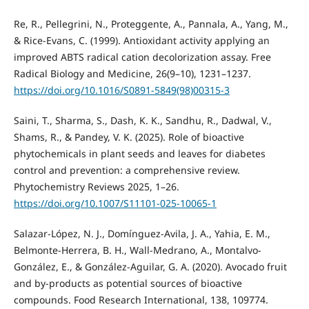
Re, R., Pellegrini, N., Proteggente, A., Pannala, A., Yang, M.,
& Rice-Evans, C. (1999). Antioxidant activity applying an
improved ABTS radical cation decolorization assay. Free
Radical Biology and Medicine, 26(9–10), 1231–1237.
https://doi.org/10.1016/S0891-5849(98)00315-3
Saini, T., Sharma, S., Dash, K. K., Sandhu, R., Dadwal, V.,
Shams, R., & Pandey, V. K. (2025). Role of bioactive
phytochemicals in plant seeds and leaves for diabetes
control and prevention: a comprehensive review.
Phytochemistry Reviews 2025, 1–26.
https://doi.org/10.1007/S11101-025-10065-1
Salazar-López, N. J., Domínguez-Avila, J. A., Yahia, E. M.,
Belmonte-Herrera, B. H., Wall-Medrano, A., Montalvo-
González, E., & González-Aguilar, G. A. (2020). Avocado fruit
and by-products as potential sources of bioactive
compounds. Food Research International, 138, 109774.