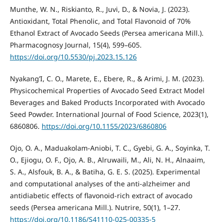
Munthe, W. N., Riskianto, R., Juvi, D., & Novia, J. (2023).
Antioxidant, Total Phenolic, and Total Flavonoid of 70%
Ethanol Extract of Avocado Seeds (Persea americana Mill.).
Pharmacognosy Journal, 15(4), 599–605.
https://doi.org/10.5530/pj.2023.15.126
Nyakang’I, C. O., Marete, E., Ebere, R., & Arimi, J. M. (2023).
Physicochemical Properties of Avocado Seed Extract Model
Beverages and Baked Products Incorporated with Avocado
Seed Powder. International Journal of Food Science, 2023(1),
6860806.
https://doi.org/10.1155/2023/6860806
Ojo, O. A., Maduakolam-Aniobi, T. C., Gyebi, G. A., Soyinka, T.
O., Ejiogu, O. F., Ojo, A. B., Alruwaili, M., Ali, N. H., Alnaaim,
S. A., Alsfouk, B. A., & Batiha, G. E. S. (2025). Experimental
and computational analyses of the anti-alzheimer and
antidiabetic effects of flavonoid-rich extract of avocado
seeds (Persea americana Mill.). Nutrire, 50(1), 1–27.
https://doi.org/10.1186/S41110-025-00335-5