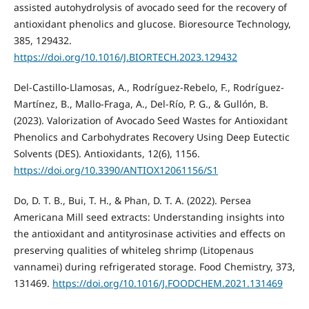
assisted autohydrolysis of avocado seed for the recovery of
antioxidant phenolics and glucose. Bioresource Technology,
385, 129432.
https://doi.org/10.1016/J.BIORTECH.2023.129432
Del-Castillo-Llamosas, A., Rodríguez-Rebelo, F., Rodríguez-
Martínez, B., Mallo-Fraga, A., Del-Río, P. G., & Gullón, B.
(2023). Valorization of Avocado Seed Wastes for Antioxidant
Phenolics and Carbohydrates Recovery Using Deep Eutectic
Solvents (DES). Antioxidants, 12(6), 1156.
https://doi.org/10.3390/ANTIOX12061156/S1
Do, D. T. B., Bui, T. H., & Phan, D. T. A. (2022). Persea
Americana Mill seed extracts: Understanding insights into
the antioxidant and antityrosinase activities and effects on
preserving qualities of whiteleg shrimp (Litopenaus
vannamei) during refrigerated storage. Food Chemistry, 373,
131469.
https://doi.org/10.1016/J.FOODCHEM.2021.131469