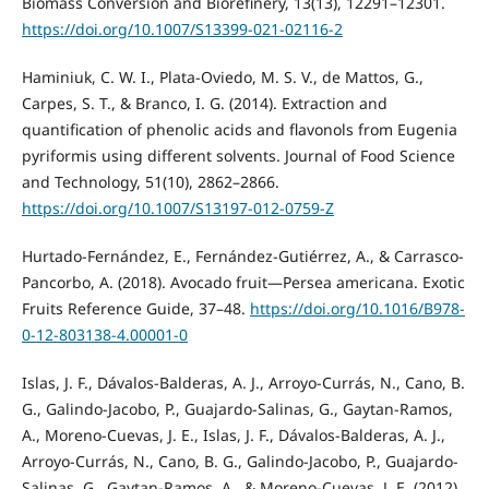
Biomass Conversion and Biorefinery, 13(13), 12291–12301.
https://doi.org/10.1007/S13399-021-02116-2
Haminiuk, C. W. I., Plata-Oviedo, M. S. V., de Mattos, G.,
Carpes, S. T., & Branco, I. G. (2014). Extraction and
quantification of phenolic acids and flavonols from Eugenia
pyriformis using different solvents. Journal of Food Science
and Technology, 51(10), 2862–2866.
https://doi.org/10.1007/S13197-012-0759-Z
Hurtado-Fernández, E., Fernández-Gutiérrez, A., & Carrasco-
Pancorbo, A. (2018). Avocado fruit—Persea americana. Exotic
Fruits Reference Guide, 37–48.
https://doi.org/10.1016/B978-
0-12-803138-4.00001-0
Islas, J. F., Dávalos-Balderas, A. J., Arroyo-Currás, N., Cano, B.
G., Galindo-Jacobo, P., Guajardo-Salinas, G., Gaytan-Ramos,
A., Moreno-Cuevas, J. E., Islas, J. F., Dávalos-Balderas, A. J.,
Arroyo-Currás, N., Cano, B. G., Galindo-Jacobo, P., Guajardo-
Salinas, G., Gaytan-Ramos, A., & Moreno-Cuevas, J. E. (2012).